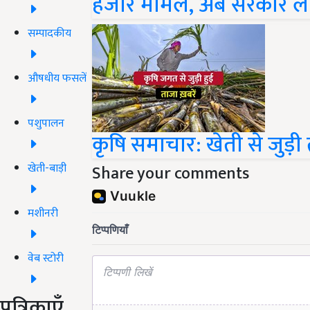
हजार मामले, अब सरकार ले 
सम्पादकीय
औषधीय फसलें
पशुपालन
कृषि समाचार: खेती से जुड़
खेती-बाड़ी
Share your comments
मशीनरी
वेब स्टोरी
पत्रिकाएँ