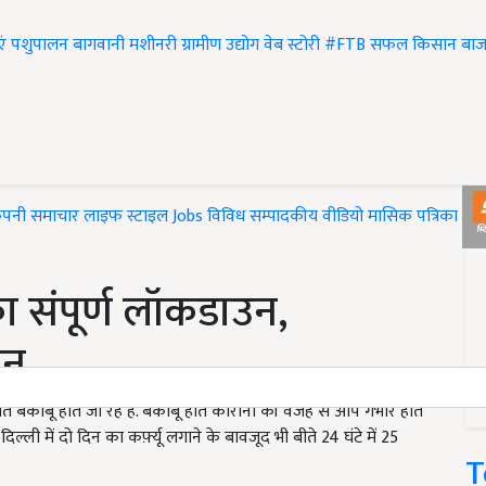
एं
पशुपालन
बागवानी
मशीनरी
ग्रामीण उद्योग
वेब स्टोरी
#FTB
सफल किसान
बाज
ंपनी समाचार
लाइफ स्टाइल
Jobs
विविध
सम्पादकीय
वीडियो
मासिक पत्रिका
#T
का संपूर्ण लॉकडाउन,
ान
बेकाबू होते जा रहे हैं. बेकाबू होते कोरोना की वजह से आप गंभीर होते
्ली में दो दिन का कर्फ़्यू लगाने के बावजूद भी बीते 24 घंटे में 25
T