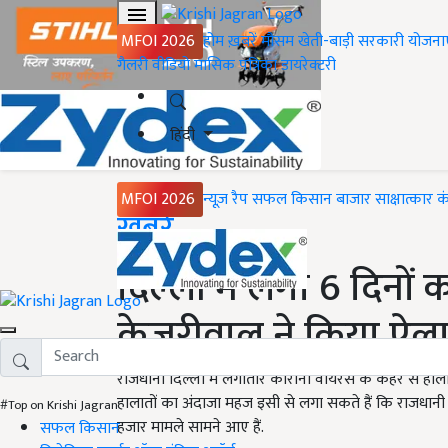
MFOI 2026
होम
ख़बरें
मौसम
खेती-बाड़ी
सरकारी योजना
गैलरी
वीडियो
मासिक पत्रिका
डायरेक्टरी
हिंदी
MFOI 2026
न्यूज़ रैप
सफल किसान
बाजार
साक्षात्कार
क
Home
ख़बरें
दिल्ली में लगा 6 दिनों 
केजरीवाल ने किया ऐल
राजधानी दिल्ली में लगातार कोरोना वायरस के कहर से हालात 
हालातों का अंदाजा महज इसी से लगा सकते हैं कि राजधानी दिल
#Top on Krishi Jagran
हजार मामले सामने आए हैं.
सफल किसान