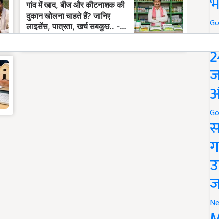
भ
Go
P
2
ज
औ
Go
स
ग
उ
ज
Ne
M