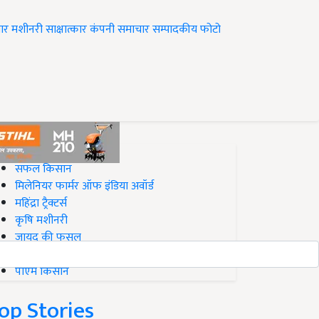
ार
मशीनरी
साक्षात्कार
कंपनी समाचार
सम्पादकीय
फोटो
op on Krishi Jagran
सफल किसान
मिलेनियर फार्मर ऑफ इंडिया अवॉर्ड
महिंद्रा ट्रैक्टर्स
कृषि मशीनरी
जायद की फसल
बिज़नेस आइडियाज
पीएम किसान
op Stories