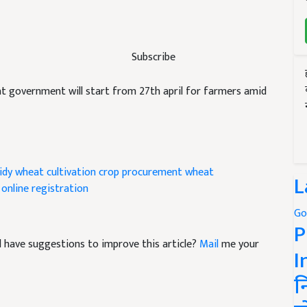
Subscribe
t government will start from 27th april for farmers amid
idy
wheat cultivation
crop procurement
wheat
L
online registration
Go
P
and have suggestions to improve this article?
Mail
me your
I
न