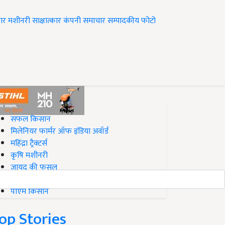
ार
मशीनरी
साक्षात्कार
कंपनी समाचार
सम्पादकीय
फोटो
op on Krishi Jagran
सफल किसान
मिलेनियर फार्मर ऑफ इंडिया अवॉर्ड
महिंद्रा ट्रैक्टर्स
कृषि मशीनरी
जायद की फसल
बिज़नेस आइडियाज
पीएम किसान
op Stories