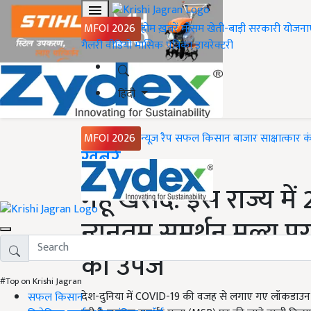
MFOI 2026
होम
ख़बरें
मौसम
खेती-बाड़ी
सरकारी योजना
गैलरी
वीडियो
मासिक पत्रिका
डायरेक्टरी
हिंदी
MFOI 2026
न्यूज़ रैप
सफल किसान
बाजार
साक्षात्कार
क
Home
ख़बरें
गेहूं खरीद: इस राज्य मे
न्यूनतम समर्थन मूल्य 
की उपज
#Top on Krishi Jagran
देश-दुनिया में COVID-19 की वजह से लगाए गए लॉकडाउन को
सफल किसान