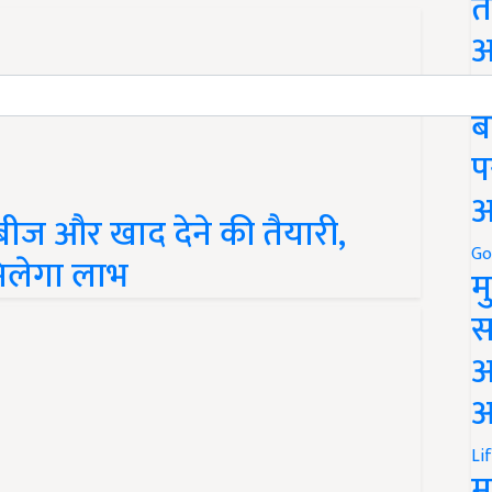
त
अ
Go
ब
प
अ
बीज और खाद देने की तैयारी,
Go
िलेगा लाभ
म
स
अ
आ
Li
म