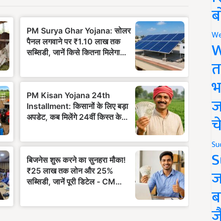
ब
We
W
त
भ
ज
च
Su
S
ज
ब
ज