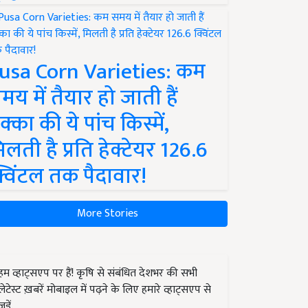
usa Corn Varieties: कम
मय में तैयार हो जाती हैं
क्का की ये पांच किस्में,
िलती है प्रति हेक्टेयर 126.6
्विंटल तक पैदावार!
More Stories
हम व्हाट्सएप पर हैं! कृषि से संबंधित देशभर की सभी
लेटेस्ट ख़बरें मोबाइल में पढ़ने के लिए हमारे व्हाट्सएप से
जुड़ें.