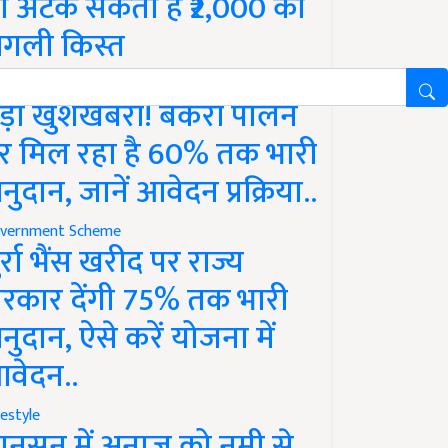
ो अटक सकती है ₹2,000 की
गली किस्त
vernment Scheme
ड़ी खुशखबरी! बकरी पालन
र मिल रहा है 60% तक भारी
नुदान, जानें आवेदन प्रक्रिया..
vernment Scheme
ुर्रा भैंस खरीद पर राज्य
रकार देंगी 75% तक भारी
नुदान, ऐसे करें योजना में
वेदन..
festyle
ानसून में अनाज को नमी से