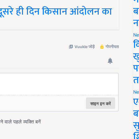
ब
 दूसरे ही दिन किसान आंदोलन का
न
Ne
क
ख
प
त
Ne
ए
ब
सु
श