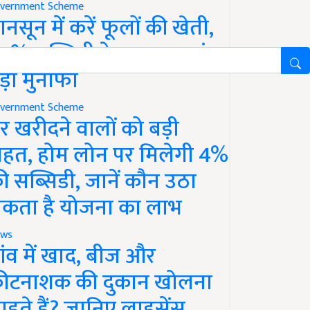
vernment Scheme
ानसून में करें फूलों की खेती,
0% सब्सिडी के साथ कमाएं
ड़ा मुनाफा
vernment Scheme
र खरीदने वालों को बड़ी
ाहत, होम लोन पर मिलेगी 4%
ी सब्सिडी, जानें कौन उठा
कता है योजना का लाभ
ws
ांव में खाद, बीज और
ीटनाशक की दुकान खोलना
ाहते हैं? जानिए लाइसेंस,