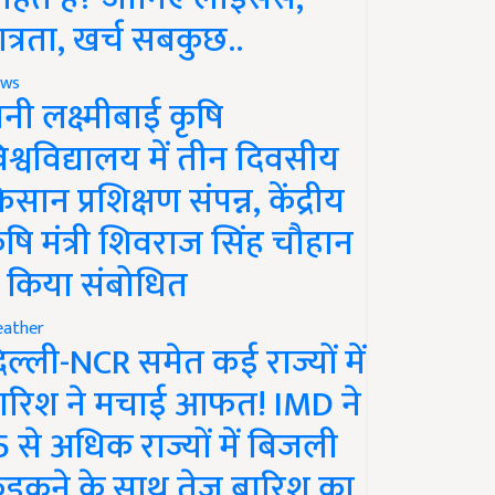
ात्रता, खर्च सबकुछ..
ws
ानी लक्ष्मीबाई कृषि
िश्वविद्यालय में तीन दिवसीय
िसान प्रशिक्षण संपन्न, केंद्रीय
ृषि मंत्री शिवराज सिंह चौहान
े किया संबोधित
ather
िल्ली-NCR समेत कई राज्यों में
ारिश ने मचाई आफत! IMD ने
5 से अधिक राज्यों में बिजली
ड़कने के साथ तेज बारिश का