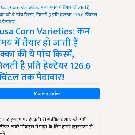
usa Corn Varieties: कम
मय में तैयार हो जाती हैं
क्का की ये पांच किस्में,
िलती है प्रति हेक्टेयर 126.6
्विंटल तक पैदावार!
More Stories
हम व्हाट्सएप पर हैं! कृषि से संबंधित देशभर की सभी
लेटेस्ट ख़बरें मोबाइल में पढ़ने के लिए हमारे व्हाट्सएप से
जुड़ें.