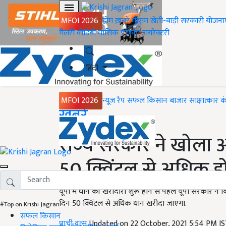
MFOI 2026
होम
ख़बरें
मौसम
खेती-बाड़ी
सरकारी योजना
गैलरी
वीडियो
मासिक पत्रिका
डायरेक्टरी
हिंदी
MFOI 2026
न्यूज़ रैप
सफल किसान
बाजार
साक्षात्कार
क
Home
ख़बरें
राज्य सरकार ने खोला
50 क्विंटल से अधिक ह
यूपी में धान की खरीदारी शुरू होने से पहले यूपी सरकार ने क
दिन 50 क्विंटल से अधिक धान खरीदा जाएगा.
#Top on Krishi Jagran
सफल किसान
प्राची वत्स
Updated on 22 October, 2021 5:54 PM I