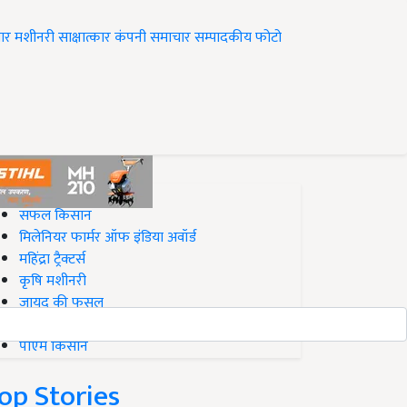
ार
मशीनरी
साक्षात्कार
कंपनी समाचार
सम्पादकीय
फोटो
op on Krishi Jagran
सफल किसान
मिलेनियर फार्मर ऑफ इंडिया अवॉर्ड
महिंद्रा ट्रैक्टर्स
कृषि मशीनरी
जायद की फसल
बिज़नेस आइडियाज
पीएम किसान
op Stories