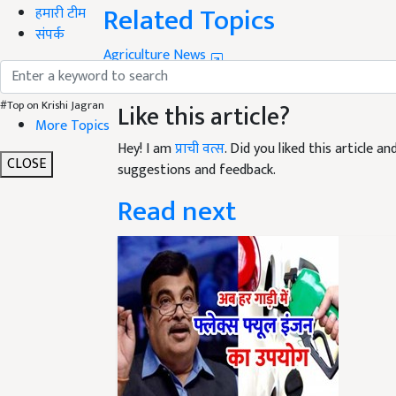
हमारी टीम
Agriculture News
संपर्क
UP Government
Paddy Farming
UP Farmers
Like this article?
#Top on Krishi Jagran
More Topics
Hey! I am
प्राची वत्स
. Did you liked this article 
suggestions and feedback.
CLOSE
Read next