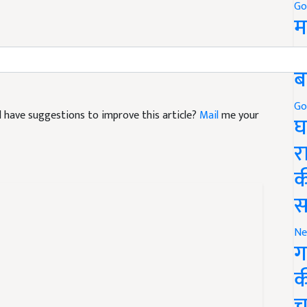
Go
म
5
ब
and have suggestions to improve this article?
Mail
me your
Go
घ
र
क
स
Ne
ग
क
च