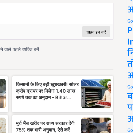
अ
Go
P
I
न
त
अ
Go
ब
प
अ
Go