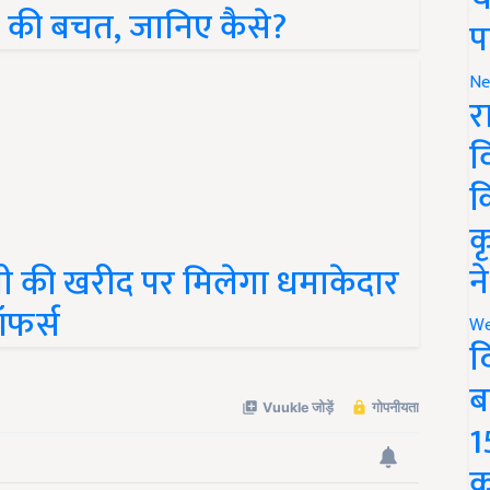
ए की बचत, जानिए कैसे?
प
Ne
र
व
क
क
टीवी की खरीद पर मिलेगा धमाकेदार
न
ऑफर्स
We
द
ब
1
क