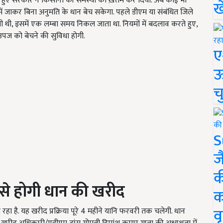
 हुए सरकार ने किसानों की समस्या को ख़तम कर दिया. अब कोई भी
ख
में जाकर बिना अनुमति के धान बेच सकेगा. पहले डीएम या संबंधित जिले
ी थी, इसमें एक लम्बा समय निकल जाता था. नियमों में बदलाव करते हुए,
 उपज को बेचने की सुविधा होगी.
ए
ऊ
च
S
ज
क
से होगी धान की खरीद
क
वृ
हा है. यह खरीद प्रक्रिया पूरे 4 महीने यानि फरवरी तक चलेगी. धान