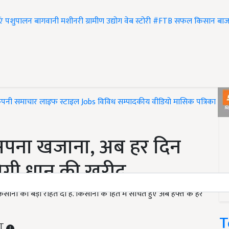
एं
पशुपालन
बागवानी
मशीनरी
ग्रामीण उद्योग
वेब स्टोरी
#FTB
सफल किसान
बाज
ंपनी समाचार
लाइफ स्टाइल
Jobs
विविध
सम्पादकीय
वीडियो
मासिक पत्रिका
#T
 अपना खजाना, अब हर दिन
ोगी धान की खरीद
िसानों को बड़ी राहत दी है. किसानों के हित में सोचते हुए अब हफ्ते के हर
T
ST