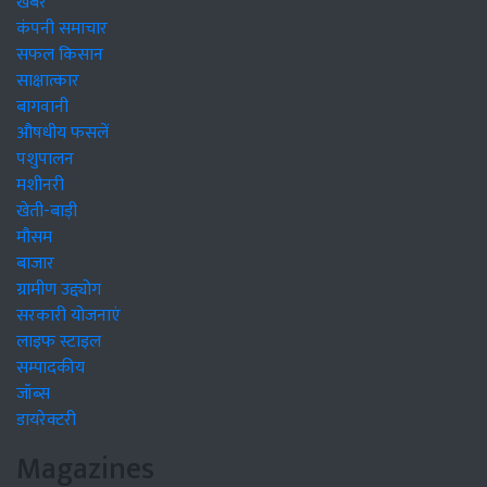
खबरें
कंपनी समाचार
सफल किसान
साक्षात्कार
बागवानी
औषधीय फसलें
पशुपालन
मशीनरी
खेती-बाड़ी
मौसम
बाजार
ग्रामीण उद्द्योग
सरकारी योजनाएं
लाइफ स्टाइल
सम्पादकीय
जॉब्स
डायरेक्टरी
Magazines