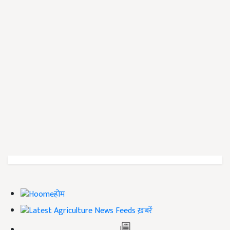
होम
ख़बरें