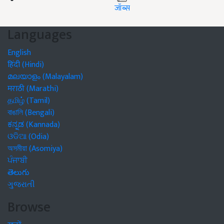
जॉब्स
Languages
English
हिंदी (Hindi)
മലയാളം (Malayalam)
मराठी (Marathi)
தமிழ் (Tamil)
বাঙালি (Bengali)
ಕನ್ನಡ (Kannada)
ଓଡିଆ (Odia)
অসমীয়া (Asomiya)
ਪੰਜਾਬੀ
తెలుగు
ગુજરાતી
Browse