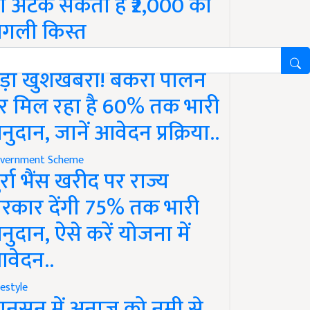
ो अटक सकती है ₹2,000 की
गली किस्त
vernment Scheme
ड़ी खुशखबरी! बकरी पालन
र मिल रहा है 60% तक भारी
नुदान, जानें आवेदन प्रक्रिया..
vernment Scheme
ुर्रा भैंस खरीद पर राज्य
रकार देंगी 75% तक भारी
नुदान, ऐसे करें योजना में
वेदन..
festyle
ानसून में अनाज को नमी से