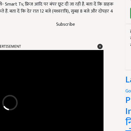
े- Smart Tv, फ्रिज आदि पर बंपर छूट दी जा रही है. बता दें कि ग्राहक
हैं. बता दें कि देर रात 12 बजे (मध्यरात्रि), सुबह 8 बजे और दोपहर 4
Subscribe
ERTISEMENT
L
Go
P
I
न