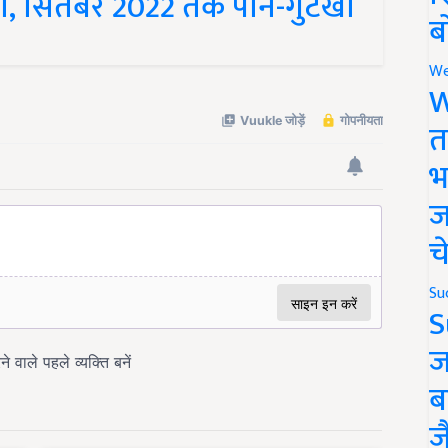
ब
We
W
त
भ
ज
च
Su
S
ज
ब
ज