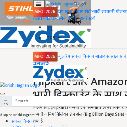
MFOI 2026
होम
ख़बरें
मौसम
खेती-बाड़ी
सरकारी योजना
गैलरी
वीडियो
मासिक पत्रिका
डायरेक्टरी
हिंदी
MFOI 2026
न्यूज़ रैप
सफल किसान
बाजार
साक्षात्कार
क
Home
ख़बरें
Flipkart और Amazon 
भारी डिस्काउंट के साथ ख
फ्लिपकार्ट (Flipkart) कंपनी एक समयांतराल पर अपने ग्रा
कंपनी ने बिग बिलियन डेज़ सेल (Big Billion Days Sale)
#Top on Krishi Jagran
गया है.
सफल किसान