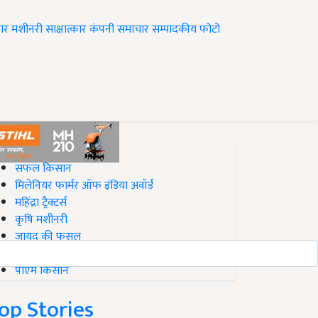
ार
मशीनरी
साक्षात्कार
कंपनी समाचार
सम्पादकीय
फोटो
op on Krishi Jagran
सफल किसान
मिलेनियर फार्मर ऑफ इंडिया अवॉर्ड
महिंद्रा ट्रैक्टर्स
कृषि मशीनरी
जायद की फसल
बिज़नेस आइडियाज
पीएम किसान
op Stories