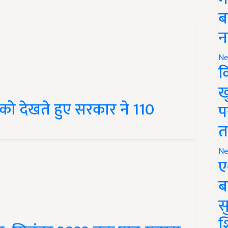
ब
न
Ne
क
ख
ग को देखते हुए सरकार ने 110
प
त
Ne
ए
ब
सु
ा, सितंबर 2022 तक पान-गुटखा
श