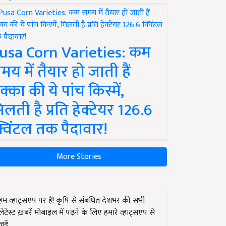
usa Corn Varieties: कम
मय में तैयार हो जाती हैं
क्का की ये पांच किस्में,
िलती है प्रति हेक्टेयर 126.6
्विंटल तक पैदावार!
More Stories
हम व्हाट्सएप पर हैं! कृषि से संबंधित देशभर की सभी
लेटेस्ट ख़बरें मोबाइल में पढ़ने के लिए हमारे व्हाट्सएप से
जुड़ें.