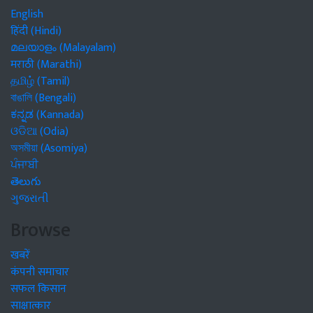
English
हिंदी (Hindi)
മലയാളം (Malayalam)
मराठी (Marathi)
தமிழ் (Tamil)
বাঙালি (Bengali)
ಕನ್ನಡ (Kannada)
ଓଡିଆ (Odia)
অসমীয়া (Asomiya)
ਪੰਜਾਬੀ
తెలుగు
ગુજરાતી
Browse
खबरें
कंपनी समाचार
सफल किसान
साक्षात्कार