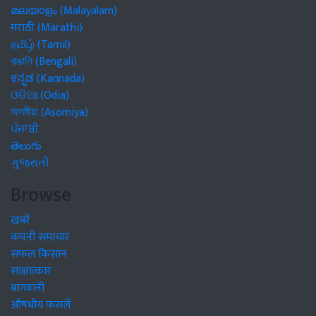
മലയാളം (Malayalam)
मराठी (Marathi)
தமிழ் (Tamil)
বাঙালি (Bengali)
ಕನ್ನಡ (Kannada)
ଓଡିଆ (Odia)
অসমীয়া (Asomiya)
ਪੰਜਾਬੀ
తెలుగు
ગુજરાતી
Browse
खबरें
कंपनी समाचार
सफल किसान
साक्षात्कार
बागवानी
औषधीय फसलें