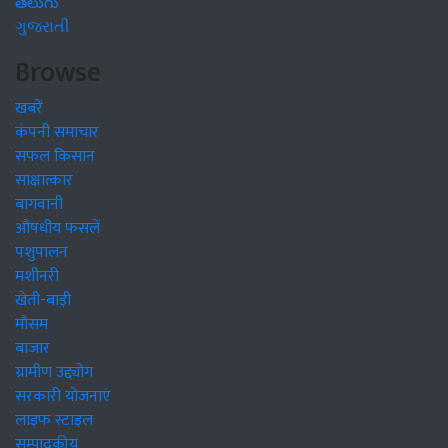
తెలుగు
ગુજરાતી
Browse
खबरें
कंपनी समाचार
सफल किसान
साक्षात्कार
बागवानी
औषधीय फसलें
पशुपालन
मशीनरी
खेती-बाड़ी
मौसम
बाजार
ग्रामीण उद्द्योग
सरकारी योजनाएं
लाइफ स्टाइल
सम्पादकीय