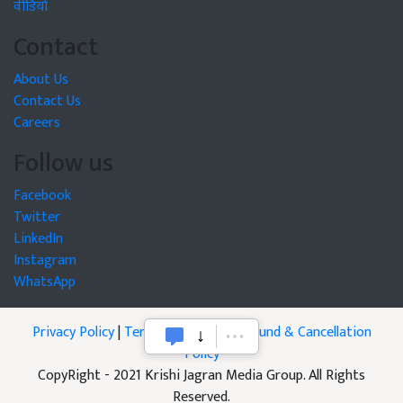
वीडियो
Contact
About Us
Contact Us
Careers
Follow us
Facebook
Twitter
LinkedIn
Instagram
WhatsApp
Privacy Policy
|
Terms of Service
|
Refund & Cancellation
Policy
CopyRight - 2021 Krishi Jagran Media Group. All Rights
Reserved.