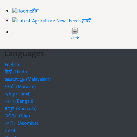
होम
ख़बरें
जॉब्स
Languages
English
हिंदी (Hindi)
മലയാളം (Malayalam)
मराठी (Marathi)
தமிழ் (Tamil)
বাঙালি (Bengali)
ಕನ್ನಡ (Kannada)
ଓଡିଆ (Odia)
অসমীয়া (Asomiya)
ਪੰਜਾਬੀ