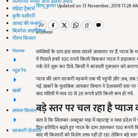
मिलेनियर फार्मर ऑफ इंडिया अवॉर्ड
सिप्पू कुमार
Updated on 13 November, 2019 11:28 A
महिंद्रा ट्रैक्टर्स
कृषि मशीनरी
जायद की फसल
बिज़नेस आइडियाज
पीएम किसान
Home
सब्जियों के दाम इस समय सातवें आसमान पर हैं. प्याज के म
में पिछले हफ्ते 100 रुपये किलो बिककर प्याज ने हाहाकार 
तर्क देने शुरू कर दिये. किसी ने बरसाती नुकसान को का
न्यूज़ रैप
प्याज की आग सरकरी महकमे तक भी पहुंची और अब, जब 
गई. खबरों के मुताबिक आयकर विभाग ने देशव्यापी स्तर पर क
खबरें
बाद मंडियों में भाव 10 से 20 रूपये प्रति किलो कम हो गये.
बड़े स्तर पर चल रहा है प्या
सफल किसान
बता दें कि सितम्बर-अक्टूबर माह में महाराष्ट्र व मध्य प्रदेश
दिन-प्रतिदिन बढ़ते हुए प्याज के दाम उछलकर 100 रूपये क
सरकारी योजनाएं
बाद भी किसानों को विशेष लाभ नहीं हो रहा. लेकिन बड़े स्तर