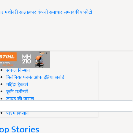
ार
मशीनरी
साक्षात्कार
कंपनी समाचार
सम्पादकीय
फोटो
op on Krishi Jagran
सफल किसान
मिलेनियर फार्मर ऑफ इंडिया अवॉर्ड
महिंद्रा ट्रैक्टर्स
कृषि मशीनरी
जायद की फसल
बिज़नेस आइडियाज
पीएम किसान
op Stories