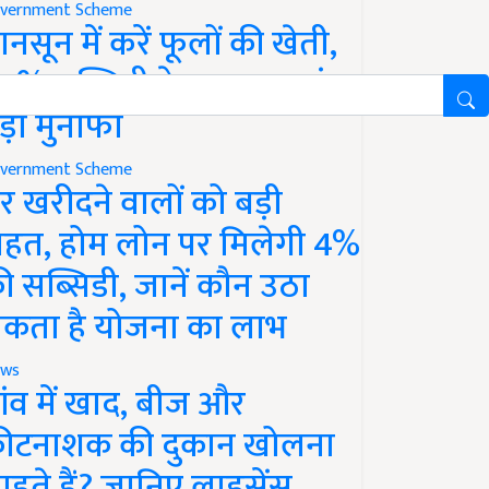
vernment Scheme
ानसून में करें फूलों की खेती,
0% सब्सिडी के साथ कमाएं
ड़ा मुनाफा
vernment Scheme
र खरीदने वालों को बड़ी
ाहत, होम लोन पर मिलेगी 4%
ी सब्सिडी, जानें कौन उठा
कता है योजना का लाभ
ws
ांव में खाद, बीज और
ीटनाशक की दुकान खोलना
ाहते हैं? जानिए लाइसेंस,