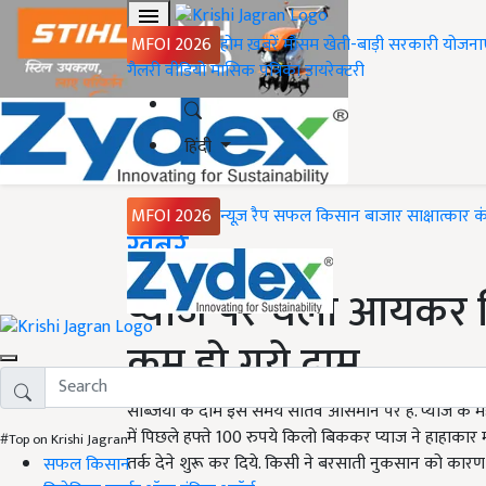
MFOI 2026
होम
ख़बरें
मौसम
खेती-बाड़ी
सरकारी योजना
गैलरी
वीडियो
मासिक पत्रिका
डायरेक्टरी
हिंदी
MFOI 2026
न्यूज़ रैप
सफल किसान
बाजार
साक्षात्कार
क
Home
ख़बरें
प्याज पर चला आयकर व
कम हो गये दाम
सब्जियों के दाम इस समय सातवें आसमान पर हैं. प्याज के म
में पिछले हफ्ते 100 रुपये किलो बिककर प्याज ने हाहाकार 
#Top on Krishi Jagran
तर्क देने शुरू कर दिये. किसी ने बरसाती नुकसान को का
सफल किसान