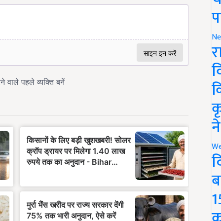
प
Ne
र
व
क
क
न
We
द
ब
1
क