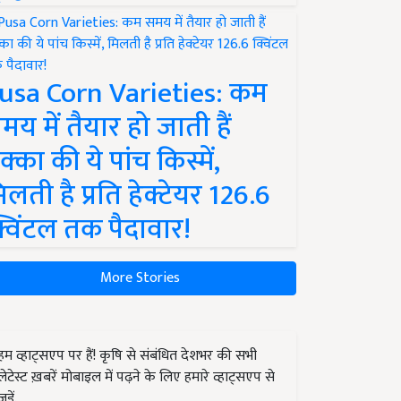
usa Corn Varieties: कम
मय में तैयार हो जाती हैं
क्का की ये पांच किस्में,
िलती है प्रति हेक्टेयर 126.6
्विंटल तक पैदावार!
More Stories
हम व्हाट्सएप पर हैं! कृषि से संबंधित देशभर की सभी
लेटेस्ट ख़बरें मोबाइल में पढ़ने के लिए हमारे व्हाट्सएप से
जुड़ें.