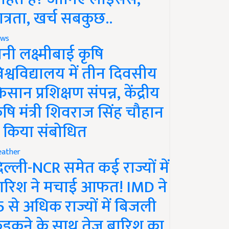
ात्रता, खर्च सबकुछ..
ws
ानी लक्ष्मीबाई कृषि
िश्वविद्यालय में तीन दिवसीय
िसान प्रशिक्षण संपन्न, केंद्रीय
ृषि मंत्री शिवराज सिंह चौहान
े किया संबोधित
ather
िल्ली-NCR समेत कई राज्यों में
ारिश ने मचाई आफत! IMD ने
5 से अधिक राज्यों में बिजली
ड़कने के साथ तेज बारिश का