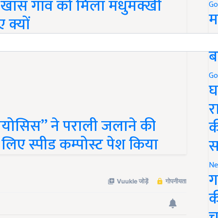
खास गांव को मिला मधुमक्खी
Go
म
 क्यों
5
ब
Go
घ
र
बायोसिस” ने पराली जलाने की
क
लिए स्पीड कम्पोस्ट पेश किया
स
Ne
ग
क
च