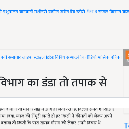
एं
पशुपालन
बागवानी
मशीनरी
ग्रामीण उद्योग
वेब स्टोरी
#FTB
सफल किसान
बाज
ंपनी समाचार
लाइफ स्टाइल
Jobs
विविध
सम्पादकीय
वीडियो
मासिक पत्रिका
#T
िभाग का डंडा तो तपाक से
हंगे दामों ने तो मानो रसोई में आग ही लगा रखी है. दिल्ली समेत एनसीआर
मचा दिया. प्याज की सेंचुरी लगते ही हर किसी ने कीमतों को लेकर अपने
T
रण बताया तो किसी के पास खराब मौसम को लेकर अपने विचार थे.