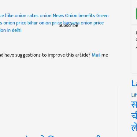
ce hike
onion rates
onion News
Onion benefits
Green
rs
onion price bihar
onion price haryana
onion price
Subscribe
ion in delhi
 and have suggestions to improve this article?
Mail
me
L
Li
स
च
ल