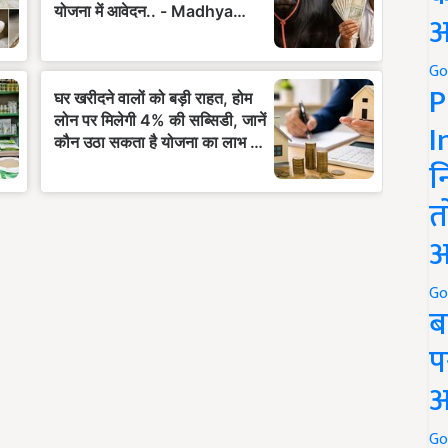
अ
Go
P
I
न
त
अ
Go
ब
प
अ
Go