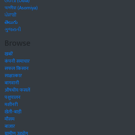
ଓଡିଆ (Odia)
অসমীয়া (Asomiya)
ਪੰਜਾਬੀ
తెలుగు
ગુજરાતી
Browse
खबरें
कंपनी समाचार
सफल किसान
साक्षात्कार
बागवानी
औषधीय फसलें
पशुपालन
मशीनरी
खेती-बाड़ी
मौसम
बाजार
ग्रामीण उद्द्योग