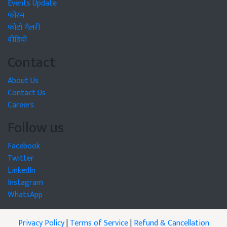
Events Update
फोरम
फोटो गैलरी
वीडियो
Contact
About Us
Contact Us
Careers
Follow us
Facebook
Twitter
LinkedIn
Instagram
WhatsApp
Privacy Policy
|
Terms of Service
|
Refund & Cancellation