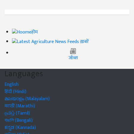
होम
ख़बरें
जॉब्स
Languages
English
हिंदी (Hindi)
മലയാളം (Malayalam)
मराठी (Marathi)
தமிழ் (Tamil)
বাঙালি (Bengali)
ಕನ್ನಡ (Kannada)