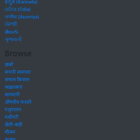
ಕನ್ನಡ (Kannada)
ଓଡିଆ (Odia)
অসমীয়া (Asomiya)
ਪੰਜਾਬੀ
తెలుగు
ગુજરાતી
Browse
खबरें
कंपनी समाचार
सफल किसान
साक्षात्कार
बागवानी
औषधीय फसलें
पशुपालन
मशीनरी
खेती-बाड़ी
मौसम
बाजार