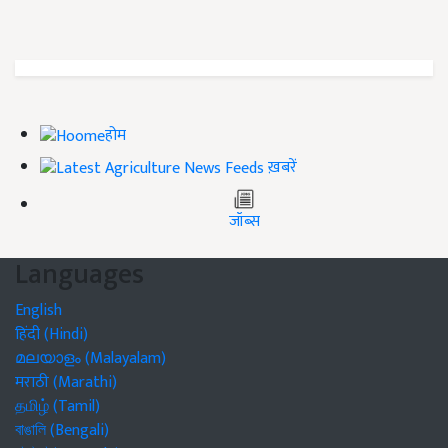
होम
ख़बरें
जॉब्स
Languages
English
हिंदी (Hindi)
മലയാളം (Malayalam)
मराठी (Marathi)
தமிழ் (Tamil)
বাঙালি (Bengali)