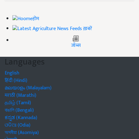
होम
ख़बरें
जॉब्स
Languages
English
हिंदी (Hindi)
മലയാളം (Malayalam)
मराठी (Marathi)
தமிழ் (Tamil)
বাঙালি (Bengali)
ಕನ್ನಡ (Kannada)
ଓଡିଆ (Odia)
অসমীয়া (Asomiya)