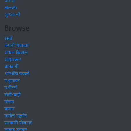
ਪੰਜਾਬੀ
తెలుగు
ગુજરાતી
Browse
खबरें
कंपनी समाचार
सफल किसान
साक्षात्कार
बागवानी
औषधीय फसलें
पशुपालन
मशीनरी
खेती-बाड़ी
मौसम
बाजार
ग्रामीण उद्द्योग
सरकारी योजनाएं
लाइफ स्टाइल