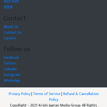
फोटो गैलरी
वीडियो
Contact
About Us
Contact Us
Careers
Follow us
Facebook
Twitter
LinkedIn
Instagram
WhatsApp
Privacy Policy
|
Terms of Service
|
Refund & Cancellation
Policy
CopyRight - 2021 Krishi Jagran Media Group. All Rights