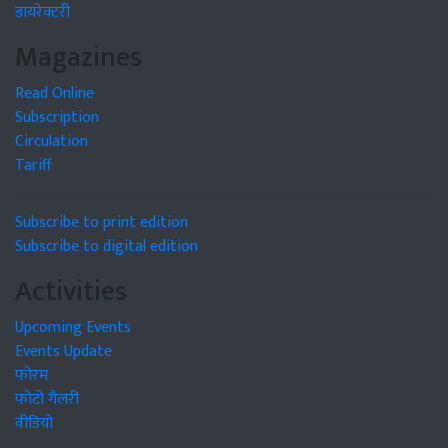
डायरेक्टरी
Magazines
Read Online
Subscription
Circulation
Tariff
Subscribe to print edition
Subscribe to digital edition
Activities
Upcoming Events
Events Update
फोरम
फोटो गैलरी
वीडियो