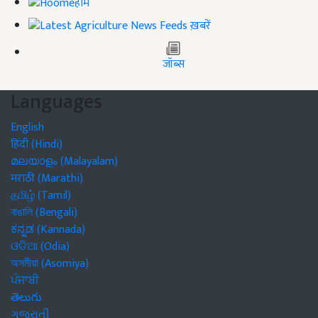
होम
ख़बरें
जॉब्स
Languages
English
हिंदी (Hindi)
മലയാളം (Malayalam)
मराठी (Marathi)
தமிழ் (Tamil)
বাঙালি (Bengali)
ಕನ್ನಡ (Kannada)
ଓଡିଆ (Odia)
অসমীয়া (Asomiya)
ਪੰਜਾਬੀ
తెలుగు
ગુજરાતી