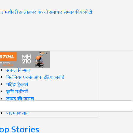
ार
मशीनरी
साक्षात्कार
कंपनी समाचार
सम्पादकीय
फोटो
op on Krishi Jagran
सफल किसान
मिलेनियर फार्मर ऑफ इंडिया अवॉर्ड
महिंद्रा ट्रैक्टर्स
कृषि मशीनरी
जायद की फसल
बिज़नेस आइडियाज
पीएम किसान
op Stories