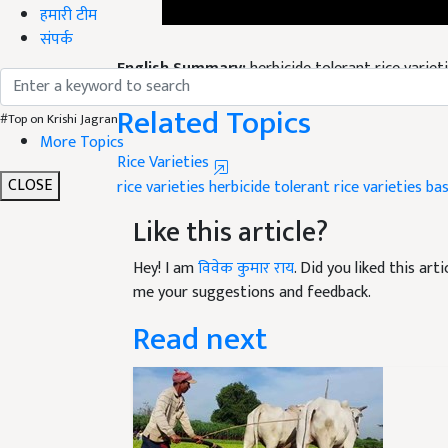
हमारी टीम
संपर्क
English Summary:
herbicide tolerant rice varie
Published on:
26 April 2024, 01:48 PM IST
Related Topics
#Top on Krishi Jagran
Rice Varieties
More Topics
rice varieties
herbicide tolerant rice varieties
bas
CLOSE
Like this article?
Hey! I am
विवेक कुमार राय
. Did you liked this ar
me your suggestions and feedback.
Read next