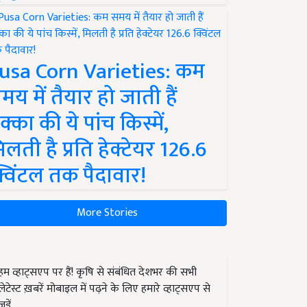
usa Corn Varieties: कम
मय में तैयार हो जाती हैं
क्का की ये पांच किस्में,
िलती है प्रति हेक्टेयर 126.6
्विंटल तक पैदावार!
More Stories
हम व्हाट्सएप पर हैं! कृषि से संबंधित देशभर की सभी
लेटेस्ट ख़बरें मोबाइल में पढ़ने के लिए हमारे व्हाट्सएप से
जुड़ें.