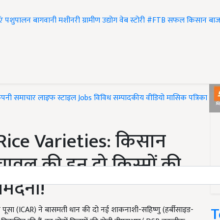
एं
पशुपालन
बागवानी
मशीनरी
ग्रामीण उद्योग
वेब स्टोरी
#FTB
सफल किसान
बाज
ंपनी समाचार
लाइफ स्टाइल
Jobs
विविध
सम्पादकीय
वीडियो
मासिक पत्रिका
#T
Rice Varieties: किसान
ावल की इन दो किस्मों की
आमदनी!
T
 पूसा (ICAR) ने बासमती धान की दो नई शाकनाशी-सहिष्णु (हर्बीसाइड-