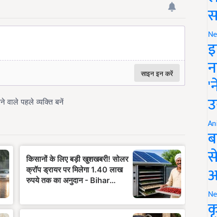
स
Ne
इ
न
'
उ
An
ब
स
आ
Ne
क