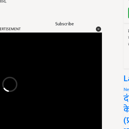
आदि.
ERTISEMENT
Subscribe
L
Ne
द
क
(