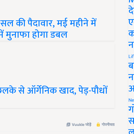
द
सल की पैदावार, मई महीने में
ए
में मुनाफा होगा डबल
क
न
Li
ब
न
लके से ऑर्गेनिक खाद, पेड़-पौधों
आ
Ne
ग
स
ल