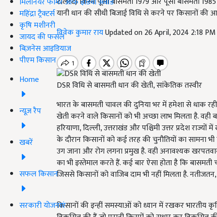
टोलेरेंट) किस्में पूसा बासमती 1979 और पूसा बासमती 19
मिलेनियर फार्मर ऑफ इंडिया अवॉर्ड
यानी धान की सीधी बिजाई विधि से करने पर किसानों की आ
महिंद्रा ट्रैक्टर्स
कृषि मशीनरी
विवेक कुमार राय
Updated on 26 April, 2024 2:18 PM
जायद की फसल
बिज़नेस आइडियाज
पीएम किसान
Home
DSR विधि से बासमती धान की खेती, सांकेतिक तस्वीर
भारत के बासमती चावल की दुनिया भर में हमेशा से धाक रह
न्यूज़ रैप
खेती करने वाले किसानों को भी अच्छा लाभ मिलता है. वही ब
हरियाणा, दिल्ली, उत्तराखंड और पश्चिमी उत्तर प्रदेश राज्यों
के दौरान किसानों को कई तरह की चुनौतियों का सामना भी
खबरें
उग जाना और रोग लगना प्रमुख है. वही अनावश्यक खरपतवार
का भी इस्तेमाल करते हैं. कई बार ऐसा होता है कि बासमत
सफल किसान
जिससे किसानों को वाजिब दाम भी नहीं मिलता है. नतीजतन,
सरकारी योजनाएं
किसानों की इन्हीं समस्याओं को ध्यान में रखकर भारतीय कृष