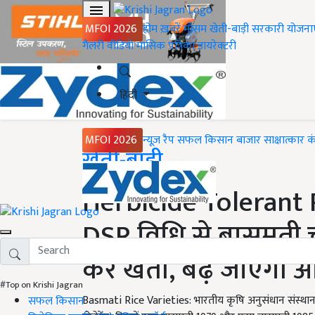
MFOI 2026
होम
ख़बरें
मौसम
खेती-बाड़ी
सरकारी योजना
गैलरी
वीडियो
मासिक पत्रिका
डायरेक्टरी
हिंदी
MFOI 2026
न्यूज़ रैप
सफल किसान
बाजार
साक्षात्कार
क
Home
खेती-बाड़ी
Herbicide Tolerant 
DSR विधि से बासमती च
करें खेती, बढ़ जाएगी 
#Top on Krishi Jagran
Basmati Rice Varieties: भारतीय कृषि अनुसंधान संस्थान
सफल किसान