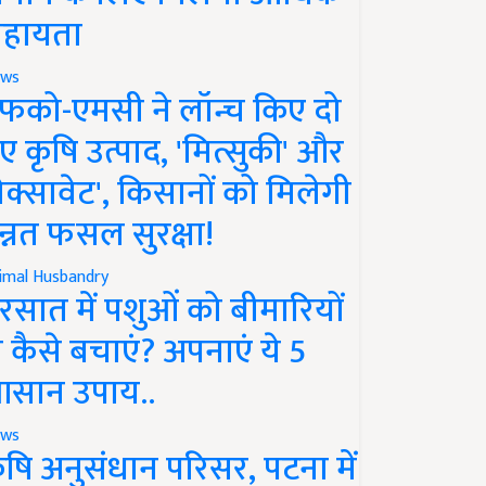
हायता
ws
फको-एमसी ने लॉन्च किए दो
ए कृषि उत्पाद, 'मित्सुकी' और
नेक्सावेट', किसानों को मिलेगी
न्नत फसल सुरक्षा!
imal Husbandry
रसात में पशुओं को बीमारियों
े कैसे बचाएं? अपनाएं ये 5
सान उपाय..
ws
ृषि अनुसंधान परिसर, पटना में