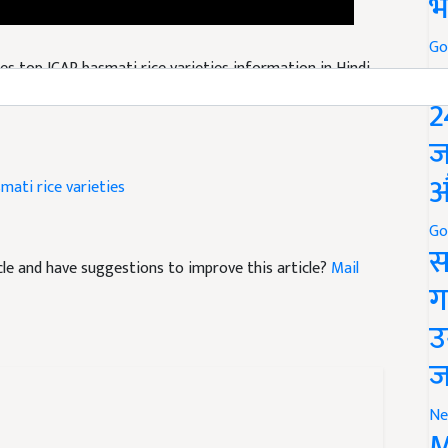
भ
ties top ICAR basmati rice varieties information in Hindi
Go
P
2
ज
mati rice varieties
औ
Go
ticle and have suggestions to improve this article?
Mail
स
ग
उ
ज
Ne
M