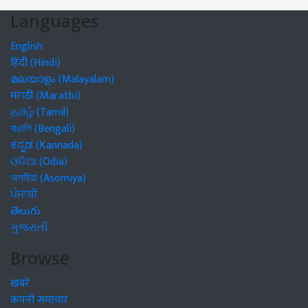
Languages
English
हिंदी (Hindi)
മലയാളം (Malayalam)
मराठी (Marathi)
தமிழ் (Tamil)
বাঙালি (Bengali)
ಕನ್ನಡ (Kannada)
ଓଡିଆ (Odia)
অসমীয়া (Asomiya)
ਪੰਜਾਬੀ
తెలుగు
ગુજરાતી
Browse
खबरें
कंपनी समाचार