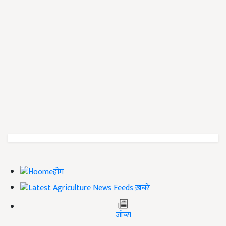
होम
ख़बरें
जॉब्स