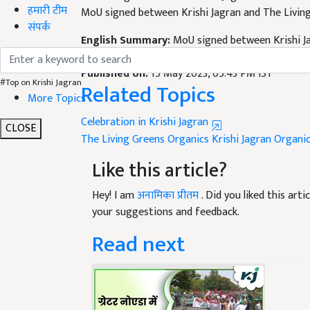
हमारी टीम
English Summary:
MoU signed between Krishi Ja
संपर्क
farming will get a boost
Published on:
15 May 2023, 05:43 PM IST
Related Topics
#Top on Krishi Jagran
More Topics
Celebration in Krishi Jagran
The Living Greens Organics
Krishi Jagran
Organi
CLOSE
Like this article?
Hey! I am
अनामिका प्रीतम
. Did you liked this ar
your suggestions and feedback.
Read next