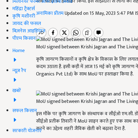
साथ MoU पर हस्ताक्षर किया. इस साझेदारी से लोगों को 
मिलेनियर फार्मर ऑफ इंडिया अवॉर्ड
महिंद्रा ट्रैक्टर्स
अनामिका प्रीतम
Updated on 15 May, 2023 5:47 PM 
कृषि मशीनरी
जायद की फसल
बिज़नेस आइडियाज
पीएम किसान
MoU signed between Krishi Jagran and The Livin
Home
कृषि जागरण किसानों व कृषि क्षेत्र के विकास के लिए ल
कदम उठाता है. इसी कड़ी में आज 15 मई को कृषि जागरण ने द ल
न्यूज़ रैप
Organics Pvt Ltd)
के साथ
MoU
पर हस्ताक्षर किया है.
खबरें
MoU signed between Krishi Jagran and The Livin
सफल किसान
इस मौके पर कृषि जागरण के संस्थापक व सीईओ एम.सी. डोमिन
सीईओ प्रतीक तिवारी ने
MoU
साइन करते हुए एक साथ काम
करने का उद्देश्य शहरी जैविक खेती को बढ़ावा देना है.
सरकारी योजनाएं