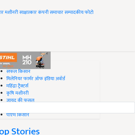
ार
मशीनरी
साक्षात्कार
कंपनी समाचार
सम्पादकीय
फोटो
op on Krishi Jagran
सफल किसान
मिलेनियर फार्मर ऑफ इंडिया अवॉर्ड
महिंद्रा ट्रैक्टर्स
कृषि मशीनरी
जायद की फसल
बिज़नेस आइडियाज
पीएम किसान
op Stories