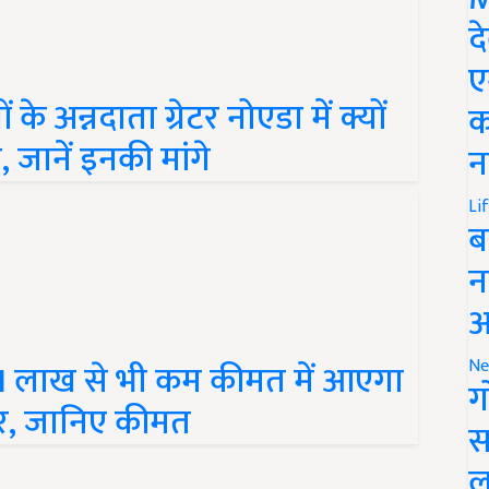
द
ए
े अन्नदाता ग्रेटर नोएडा में क्यों
क
न, जानें इनकी मांगे
न
Li
ब
न
आ
1 लाख से भी कम कीमत में आएगा
Ne
ूटर, जानिए कीमत
ग
स
ल