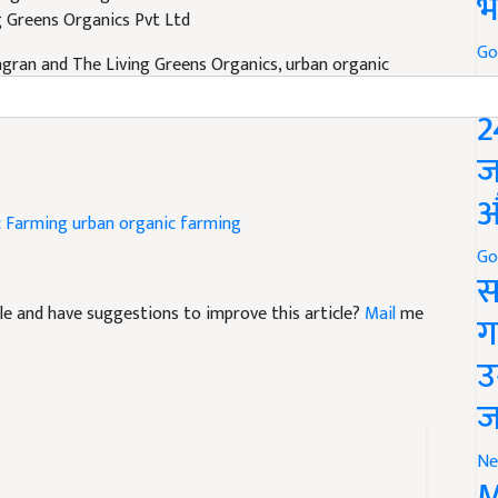
भ
gran and The Living Greens Organics, urban organic
Go
P
2
ज
c Farming
urban organic farming
औ
Go
स
ticle and have suggestions to improve this article?
Mail
me
ग
उ
ज
Ne
M