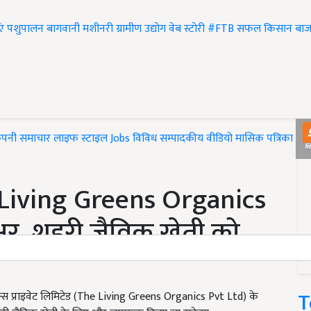
एं
पशुपालन
बागवानी
मशीनरी
ग्रामीण उद्योग
वेब स्टोरी
#FTB
सफल किसान
बाज
ंपनी समाचार
लाइफ स्टाइल
Jobs
विविध
सम्पादकीय
वीडियो
मासिक पत्रिका
#T
Living Greens Organics
षर, शहरी जैविक खेती को
T
िक्स प्राइवेट लिमिटेड (The Living Greens Organics Pvt Ltd) के