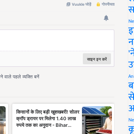
स
Ne
इ
न
'
उ
An
ब
स
आ
Ne
क