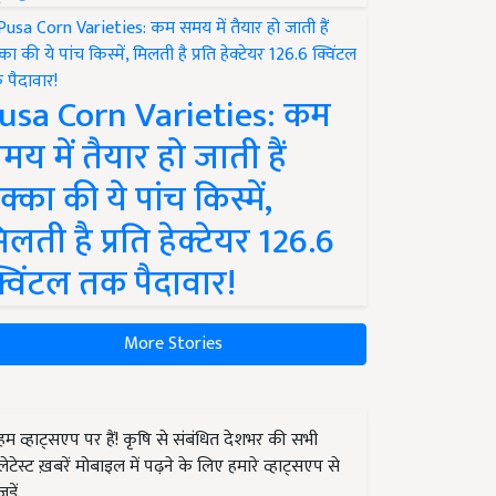
usa Corn Varieties: कम
मय में तैयार हो जाती हैं
क्का की ये पांच किस्में,
िलती है प्रति हेक्टेयर 126.6
्विंटल तक पैदावार!
More Stories
हम व्हाट्सएप पर हैं! कृषि से संबंधित देशभर की सभी
लेटेस्ट ख़बरें मोबाइल में पढ़ने के लिए हमारे व्हाट्सएप से
जुड़ें.