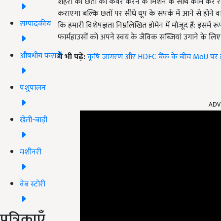
शहरों की छतों को कवर करने के मिशन के साथ काम कर रह
कराएगा बल्कि छतों पर सीधे धूप के संपर्क में आने से होने
सम्पादकीय
कि हमारी विशेषज्ञता निम्नलिखित डोमेन में मौजूद हैं: इसमें र
फार्महाउसों को अपने स्वयं के जैविक सब्जियां उगाने के लिए
औषधीय फसलें
ये भी पढ़ें:
कृषि जागरण और HDFC बैंक के बीच MoU पर हस्त
पशुपालन
ADV
खेती-बाड़ी
मशीनरी
वेब स्टोरी
पत्रिकाएँ