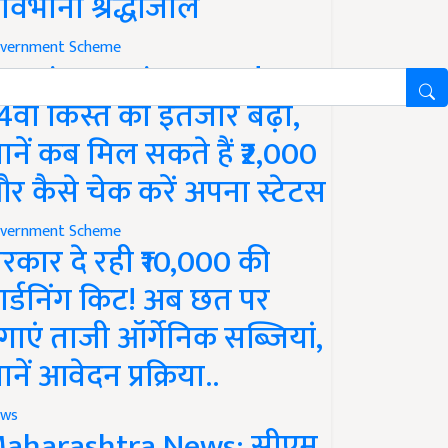
ावभीनी श्रद्धांजलि
vernment Scheme
M Kisan Yojana Update:
4वीं किस्त का इंतजार बढ़ा,
ानें कब मिल सकते हैं ₹2,000
र कैसे चेक करें अपना स्टेटस
vernment Scheme
रकार दे रही ₹10,000 की
ार्डनिंग किट! अब छत पर
गाएं ताजी ऑर्गेनिक सब्जियां,
ानें आवेदन प्रक्रिया..
ws
aharashtra News: सीएम