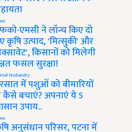
हायता
ws
फको-एमसी ने लॉन्च किए दो
ए कृषि उत्पाद, 'मित्सुकी' और
नेक्सावेट', किसानों को मिलेगी
न्नत फसल सुरक्षा!
imal Husbandry
रसात में पशुओं को बीमारियों
े कैसे बचाएं? अपनाएं ये 5
सान उपाय..
ws
ृषि अनुसंधान परिसर, पटना में