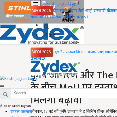
MFOI 2026
होम
ख़बरें
मौसम
खेती-बाड़ी
सरकारी योजना
गैलरी
वीडियो
मासिक पत्रिका
डायरेक्टरी
हिंदी
MFOI 2026
न्यूज़ रैप
सफल किसान
बाजार
साक्षात्कार
क
Home
ख़बरें
कृषि जागरण और The 
के बीच MoU पर हस्ताक्
मिलेगा बढ़ावा
#Top on Krishi Jagran
सोमवार, 15 मई को कृषि जागरण ने द लिविंग ग्रीन्स ऑर्गेन
सफल किसान