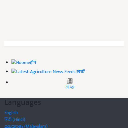
होम
ख़बरें
जॉब्स
Languages
English
हिंदी (Hindi)
മലയാളം (Malayalam)