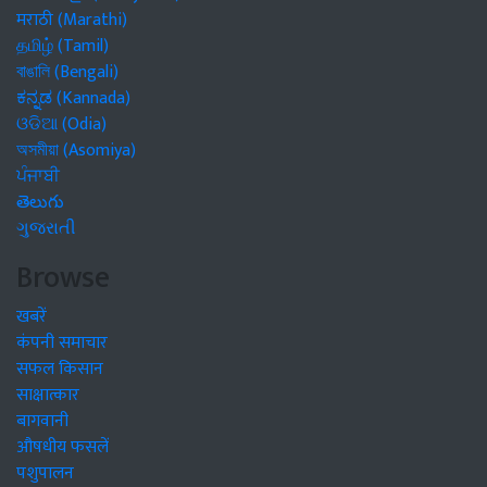
मराठी (Marathi)
தமிழ் (Tamil)
বাঙালি (Bengali)
ಕನ್ನಡ (Kannada)
ଓଡିଆ (Odia)
অসমীয়া (Asomiya)
ਪੰਜਾਬੀ
తెలుగు
ગુજરાતી
Browse
खबरें
कंपनी समाचार
सफल किसान
साक्षात्कार
बागवानी
औषधीय फसलें
पशुपालन