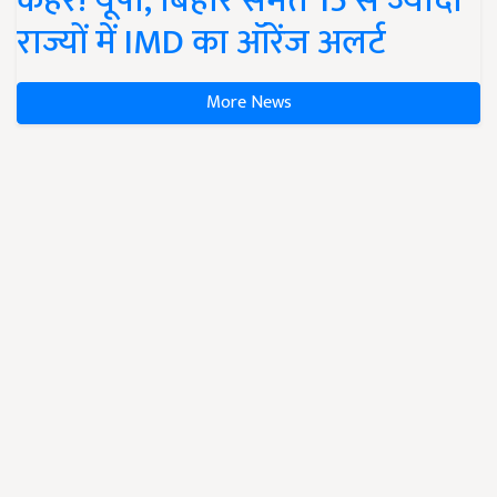
कहर! यूपी, बिहार समेत 15 से ज्यादा
राज्यों में IMD का ऑरेंज अलर्ट
More News