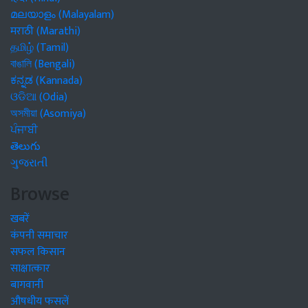
മലയാളം (Malayalam)
मराठी (Marathi)
தமிழ் (Tamil)
বাঙালি (Bengali)
ಕನ್ನಡ (Kannada)
ଓଡିଆ (Odia)
অসমীয়া (Asomiya)
ਪੰਜਾਬੀ
తెలుగు
ગુજરાતી
Browse
खबरें
कंपनी समाचार
सफल किसान
साक्षात्कार
बागवानी
औषधीय फसलें