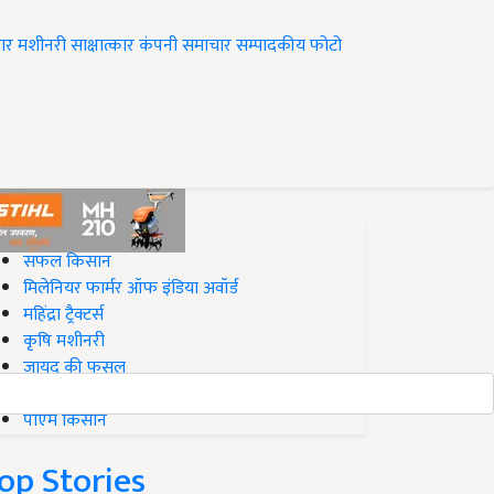
ार
मशीनरी
साक्षात्कार
कंपनी समाचार
सम्पादकीय
फोटो
op on Krishi Jagran
सफल किसान
मिलेनियर फार्मर ऑफ इंडिया अवॉर्ड
महिंद्रा ट्रैक्टर्स
कृषि मशीनरी
जायद की फसल
बिज़नेस आइडियाज
पीएम किसान
op Stories