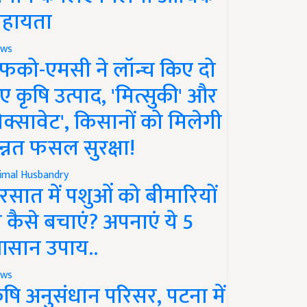
हायता
ws
फको-एमसी ने लॉन्च किए दो
ए कृषि उत्पाद, 'मित्सुकी' और
नेक्सावेट', किसानों को मिलेगी
न्नत फसल सुरक्षा!
imal Husbandry
रसात में पशुओं को बीमारियों
े कैसे बचाएं? अपनाएं ये 5
सान उपाय..
ws
ृषि अनुसंधान परिसर, पटना में