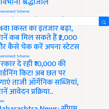
ावभीनी श्रद्धांजलि
vernment Scheme
M Kisan Yojana Update:
4वीं किस्त का इंतजार बढ़ा,
ानें कब मिल सकते हैं ₹2,000
र कैसे चेक करें अपना स्टेटस
vernment Scheme
रकार दे रही ₹10,000 की
ार्डनिंग किट! अब छत पर
गाएं ताजी ऑर्गेनिक सब्जियां,
ानें आवेदन प्रक्रिया..
ws
aharashtra News: सीएम