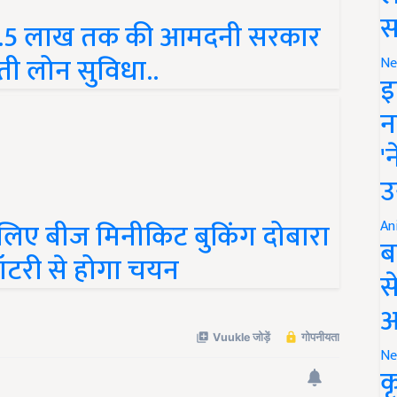
हीने 1.5 लाख तक की आमदनी सरकार
स
ती लोन सुविधा..
Ne
इ
न
'
उ
िए बीज मिनीकिट बुकिंग दोबारा
An
लॉटरी से होगा चयन
ब
स
आ
Ne
क