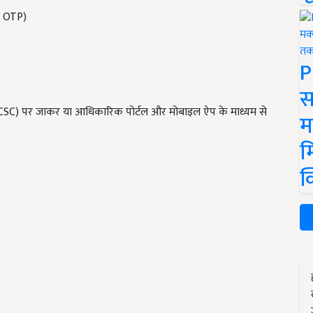
र OTP)
P
स
CSC) पर जाकर या आधिकारिक पोर्टल और मोबाइल ऐप के माध्यम से
म
म
क