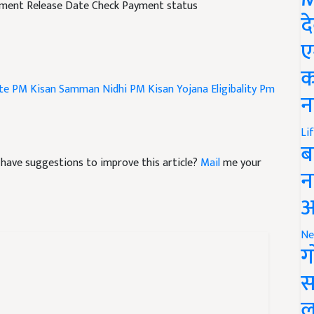
द
ए
क
te
PM Kisan Samman Nidhi
PM Kisan Yojana Eligibality
Pm
न
Li
ब
nd have suggestions to improve this article?
Mail
me your
न
आ
Ne
ग
स
ल