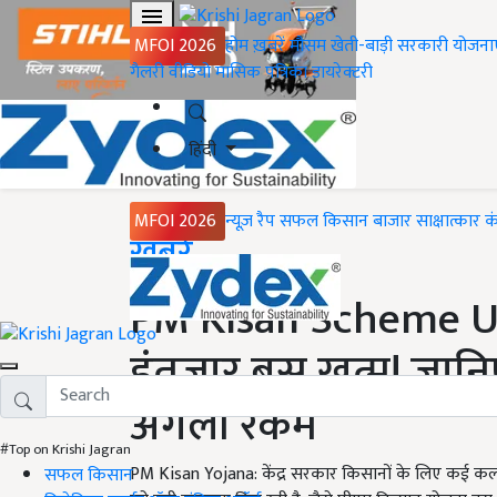
MFOI 2026
होम
ख़बरें
मौसम
खेती-बाड़ी
सरकारी योजना
गैलरी
वीडियो
मासिक पत्रिका
डायरेक्टरी
हिंदी
MFOI 2026
न्यूज़ रैप
सफल किसान
बाजार
साक्षात्कार
क
Home
ख़बरें
PM Kisan Scheme Upd
इंतजार बस खत्म! जा
अगली रकम
#Top on Krishi Jagran
PM Kisan Yojana: केंद्र सरकार किसानों के लिए कई कल्
सफल किसान