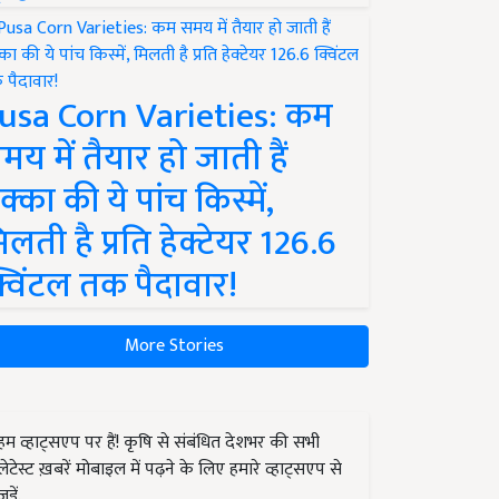
usa Corn Varieties: कम
मय में तैयार हो जाती हैं
क्का की ये पांच किस्में,
िलती है प्रति हेक्टेयर 126.6
्विंटल तक पैदावार!
More Stories
हम व्हाट्सएप पर हैं! कृषि से संबंधित देशभर की सभी
लेटेस्ट ख़बरें मोबाइल में पढ़ने के लिए हमारे व्हाट्सएप से
जुड़ें.