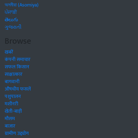
অসমীয়া (Asomiya)
ਪੰਜਾਬੀ
తెలుగు
ગુજરાતી
Browse
खबरें
कंपनी समाचार
सफल किसान
साक्षात्कार
बागवानी
औषधीय फसलें
पशुपालन
मशीनरी
खेती-बाड़ी
मौसम
बाजार
ग्रामीण उद्द्योग