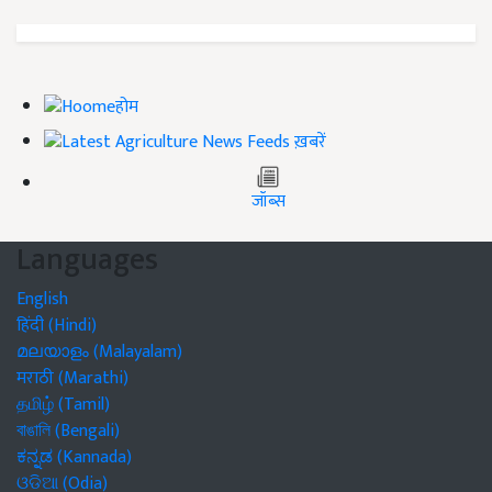
होम
ख़बरें
जॉब्स
Languages
English
हिंदी (Hindi)
മലയാളം (Malayalam)
मराठी (Marathi)
தமிழ் (Tamil)
বাঙালি (Bengali)
ಕನ್ನಡ (Kannada)
ଓଡିଆ (Odia)