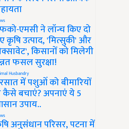
हायता
ws
फको-एमसी ने लॉन्च किए दो
ए कृषि उत्पाद, 'मित्सुकी' और
नेक्सावेट', किसानों को मिलेगी
न्नत फसल सुरक्षा!
imal Husbandry
रसात में पशुओं को बीमारियों
े कैसे बचाएं? अपनाएं ये 5
सान उपाय..
ws
ृषि अनुसंधान परिसर, पटना में