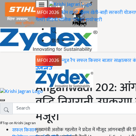
MFOI 2026
होम
ख़बरें
मौसम
खेती-बाड़ी
सरकारी योजना
गैलरी
वीडियो
मासिक पत्रिका
डायरेक्टरी
हिंदी
MFOI 2026
न्यूज़ रैप
सफल किसान
बाजार
साक्षात्कार
क
Home
ख़बरें
Anganwadi 202: आंगनबा
वृद्धि निगरानी उपकरण ह
मंजूरी
#Top on Krishi Jagran
मुख्यमंत्री अशोक गहलोत ने प्रदेश में मौजूद आंगनबाड़ी क
सफल किसान