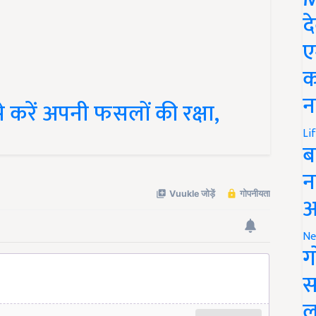
द
ए
क
 करें अपनी फसलों की रक्षा,
न
Li
ब
न
आ
Ne
ग
स
ल