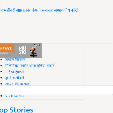
ार
मशीनरी
साक्षात्कार
कंपनी समाचार
सम्पादकीय
फोटो
op on Krishi Jagran
सफल किसान
मिलेनियर फार्मर ऑफ इंडिया अवॉर्ड
महिंद्रा ट्रैक्टर्स
कृषि मशीनरी
जायद की फसल
बिज़नेस आइडियाज
पीएम किसान
op Stories