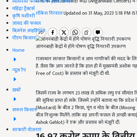
राज्य की सभी आंगनबाड़ी केंद्रों (Anganwadi Centers) म
मिलेनियर फार्मर ऑफ इंडिया अवॉर्ड
महिंद्रा ट्रैक्टर्स
लोकेश निरवाल
Updated on 31 May, 2023 5:18 PM I
कृषि मशीनरी
जायद की फसल
बिज़नेस आइडियाज
पीएम किसान
आंगनबाड़ी केंद्रों में होंगे पोषण वृद्धि निगरानी उपकरण
Home
राजस्थान सरकार किसानों व आम नागरिकों की मदद के लिए आ
है. जैसा कि आप जानते हैं कि हाल ही में मुख्यमंत्री अशोक 
न्यूज़ रैप
Free of Cost) के प्रस्ताव को मंजूरी दी थी.
खबरें
जिसमें राज्य के लगभग 23
लाख से अधिक लघु एवं सीमांत कि
की
सुविधा प्राप्त हो सके. जिसमें उन्होंने बताया था कि प्
(Mustard) के बीज 2
किग्रा
, मूंग व मोठ के बीज (Moo
सफल किसान
बीज निःशुल्क मिलेंगे. ताकि वह अपनी फसल से अच्छी कमाई 
Ashok Gehlot)
ने एक और प्रस्ताव को मंजूरी दी.
सरकारी योजनाएं
16.97
करोड़ रुपए के वित्तीय 