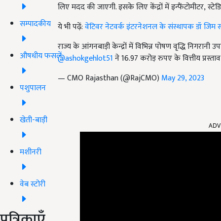
लिए मदद की जाएगी. इसके लिए केंद्रों में इन्फैंटोमीटर, 
सम्पादकीय
ये भी पढ़ें:
वेटिवर नेटवर्क इंटरनेशनल के संस्थापक डॉ जिम स्
राज्य के आंगनबाड़ी केन्द्रों में विभिन्न पोषण वृद्धि निगरान
औषधीय फसलें
@ashokgehlot51
ने 16.97 करोड़ रुपए के वित्तीय प्रस्ताव
— CMO Rajasthan (@RajCMO)
May 29, 2023
पशुपालन
ADV
खेती-बाड़ी
मशीनरी
वेब स्टोरी
पत्रिकाएँ