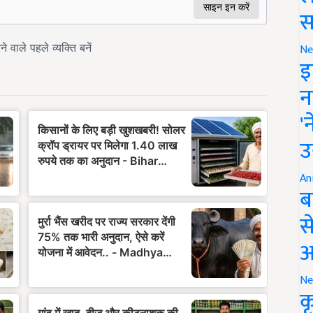
स
Ne
इ
न
'
उ
An
ब
स
आ
Ne
क