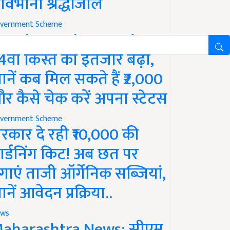
ावभीनी श्रद्धांजलि
vernment Scheme
M Kisan Yojana Update:
4वीं किस्त का इंतजार बढ़ा,
ानें कब मिल सकते हैं ₹2,000
र कैसे चेक करें अपना स्टेटस
vernment Scheme
रकार दे रही ₹10,000 की
ार्डनिंग किट! अब छत पर
गाएं ताजी ऑर्गेनिक सब्जियां,
ानें आवेदन प्रक्रिया..
ws
aharashtra News: सीएम