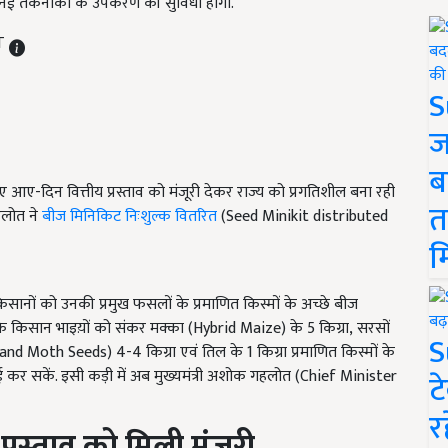
ें नई तकनीकों के उपकरण की सुविधा होगी.
ST
S
ज
ब
ए-दिन वित्तीय प्रस्ताव को मंजूरी देकर राज्य को प्रगतिशील बना रही
त
गहलोत ने
बीज मिनिकिट निःशुल्क वितरित
(Seed Minikit distributed
म
सानों को उनकी प्रमुख फसलों के प्रमाणित किस्मों के अच्छे बीज
रदेश के किसान भाइय़ों को संकर मक्का (Hybrid Maize) के 5
किग्रा
, सरसों
S
ng and Moth Seeds) 4-4
किग्रा एवं तिल के
1
किग्रा प्रमाणित किस्मों के
कर सकें. इसी कड़ी में अब मुख्यमंत्री अशोक गहलोत (
Chief Minister
ट
र
प्रस्ताव को मिली मंजूरी