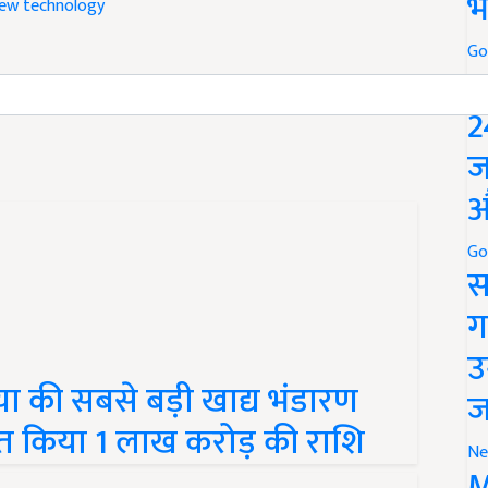
भ
Go
icle and have suggestions to improve this article?
Mail
me
P
2
ज
औ
Go
स
ग
उ
िया की सबसे बड़ी खाद्य भंडारण
ज
ित किया 1 लाख करोड़ की राशि
Ne
M