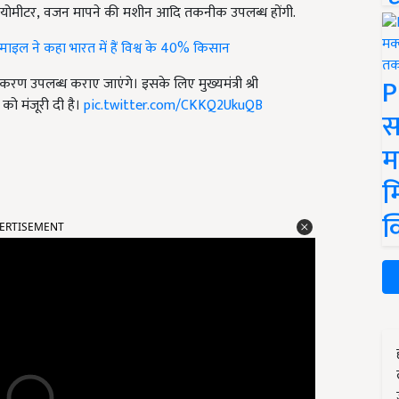
स्टेडियोमीटर, वजन मापने की मशीन आदि तकनीक उपलब्ध होंगी.
माइल ने कहा भारत में हैं विश्व के 40% किसान
P
ी उपकरण उपलब्ध कराए जाएंगे। इसके लिए मुख्यमंत्री श्री
 को मंजूरी दी है।
pic.twitter.com/CKKQ2UkuQB
स
म
म
ERTISEMENT
क