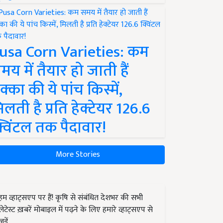
usa Corn Varieties: कम
मय में तैयार हो जाती हैं
क्का की ये पांच किस्में,
िलती है प्रति हेक्टेयर 126.6
्विंटल तक पैदावार!
More Stories
हम व्हाट्सएप पर हैं! कृषि से संबंधित देशभर की सभी
लेटेस्ट ख़बरें मोबाइल में पढ़ने के लिए हमारे व्हाट्सएप से
जुड़ें.