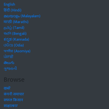
English
हिंदी (Hindi)
മലയാളം (Malayalam)
मराठी (Marathi)
தமிழ் (Tamil)
বাঙালি (Bengali)
ಕನ್ನಡ (Kannada)
ଓଡିଆ (Odia)
অসমীয়া (Asomiya)
ਪੰਜਾਬੀ
తెలుగు
ગુજરાતી
Browse
खबरें
कंपनी समाचार
सफल किसान
साक्षात्कार