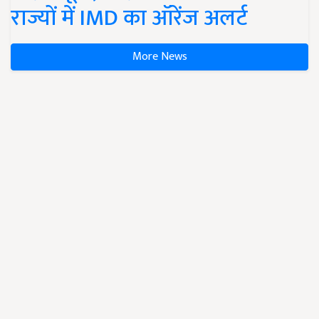
राज्यों में IMD का ऑरेंज अलर्ट
More News