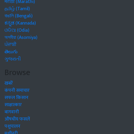
मराठी (Marathi)
தமிழ் (Tamil)
বাঙালি (Bengali)
ಕನ್ನಡ (Kannada)
ଓଡିଆ (Odia)
অসমীয়া (Asomiya)
ਪੰਜਾਬੀ
తెలుగు
ગુજરાતી
Browse
खबरें
कंपनी समाचार
सफल किसान
साक्षात्कार
बागवानी
औषधीय फसलें
पशुपालन
मशीनरी