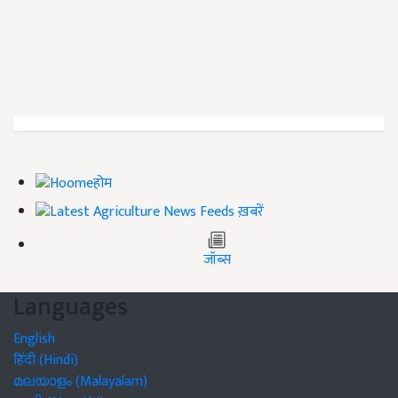
होम
ख़बरें
जॉब्स
Languages
English
हिंदी (Hindi)
മലയാളം (Malayalam)