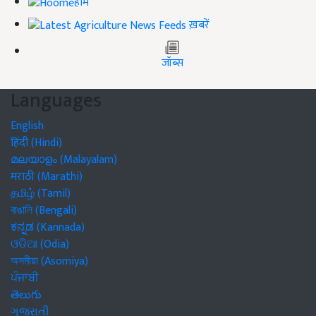
होम
ख़बरें
जॉब्स
Languages
English
हिंदी (Hindi)
മലയാളം (Malayalam)
मराठी (Marathi)
தமிழ் (Tamil)
বাঙালি (Bengali)
ಕನ್ನಡ (Kannada)
ଓଡିଆ (Odia)
অসমীয়া (Asomiya)
ਪੰਜਾਬੀ
తెలుగు
ગુજરાતી