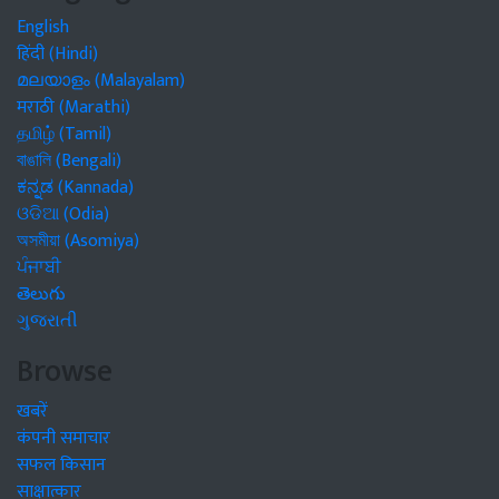
English
हिंदी (Hindi)
മലയാളം (Malayalam)
मराठी (Marathi)
தமிழ் (Tamil)
বাঙালি (Bengali)
ಕನ್ನಡ (Kannada)
ଓଡିଆ (Odia)
অসমীয়া (Asomiya)
ਪੰਜਾਬੀ
తెలుగు
ગુજરાતી
Browse
खबरें
कंपनी समाचार
सफल किसान
साक्षात्कार