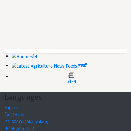
होम
ख़बरें
जॉब्स
Languages
English
हिंदी (Hindi)
മലയാളം (Malayalam)
मराठी (Marathi)