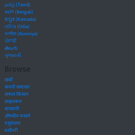
தமிழ் (Tamil)
বাঙালি (Bengali)
ಕನ್ನಡ (Kannada)
ଓଡିଆ (Odia)
অসমীয়া (Asomiya)
ਪੰਜਾਬੀ
తెలుగు
ગુજરાતી
Browse
खबरें
कंपनी समाचार
सफल किसान
साक्षात्कार
बागवानी
औषधीय फसलें
पशुपालन
मशीनरी