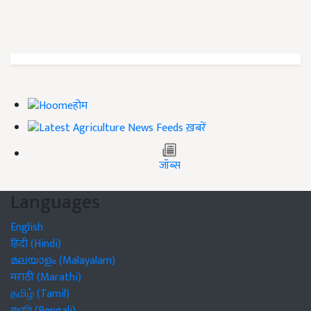
होम
ख़बरें
जॉब्स
Languages
English
हिंदी (Hindi)
മലയാളം (Malayalam)
मराठी (Marathi)
தமிழ் (Tamil)
বাঙালি (Bengali)