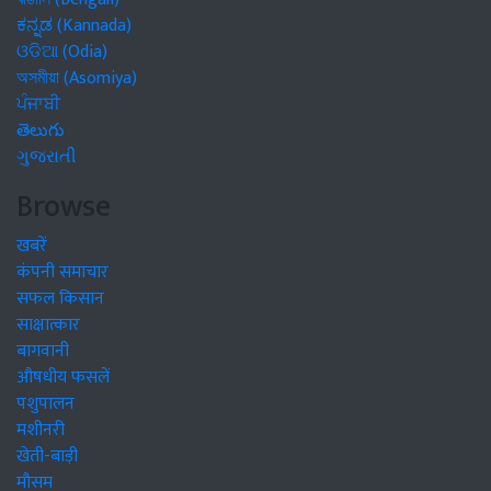
ಕನ್ನಡ (Kannada)
ଓଡିଆ (Odia)
অসমীয়া (Asomiya)
ਪੰਜਾਬੀ
తెలుగు
ગુજરાતી
Browse
खबरें
कंपनी समाचार
सफल किसान
साक्षात्कार
बागवानी
औषधीय फसलें
पशुपालन
मशीनरी
खेती-बाड़ी
मौसम