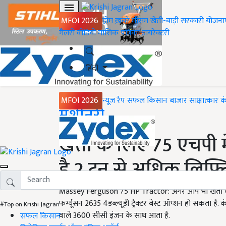
MFOI 2026
होम
ख़बरें
मौसम
खेती-बाड़ी
सरकारी योजना
गैलरी
वीडियो
मासिक पत्रिका
डायरेक्टरी
हिंदी
MFOI 2026
न्यूज़ रैप
सफल किसान
बाजार
साक्षात्कार
क
Home
मशीनरी
खेती के लिए 75 एचपी में 
है 2 टन से अधिक लिफ्टि
Massey Ferguson 75 HP Tractor: अगर आप भी खेती के लिए 
फर्ग्यूसन 2635 4डब्ल्यूडी ट्रैक्टर बेस्ट ऑप्शन हो सकता है
#Top on Krishi Jagran
वाले 3600 सीसी इंजन के साथ आता है.
सफल किसान