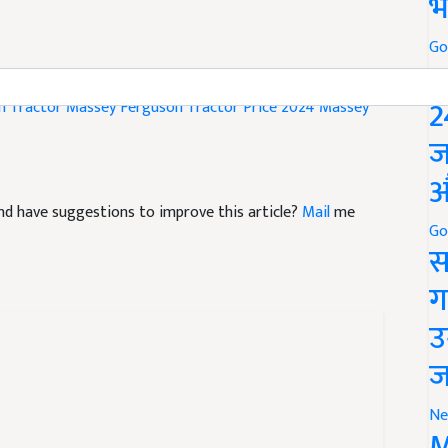
भ
Go
P
2
n Tractor
Massey Ferguson Tractor Price 2024
Massey
ज
औ
e and have suggestions to improve this article?
Mail
me
Go
स
ग
उ
ज
Ne
M