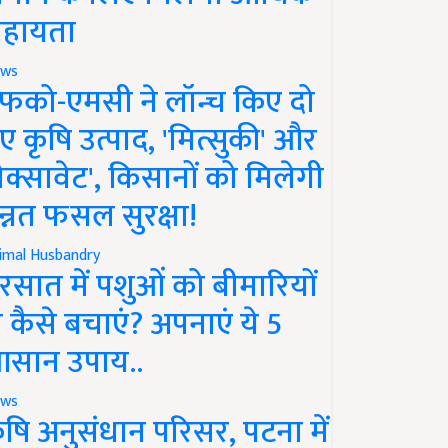
हायता
ws
फको-एमसी ने लॉन्च किए दो
ए कृषि उत्पाद, 'मित्सुकी' और
नेक्सावेट', किसानों को मिलेगी
न्नत फसल सुरक्षा!
imal Husbandry
रसात में पशुओं को बीमारियों
े कैसे बचाएं? अपनाएं ये 5
सान उपाय..
ws
ृषि अनुसंधान परिसर, पटना में