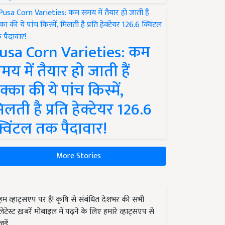
usa Corn Varieties: कम
मय में तैयार हो जाती हैं
क्का की ये पांच किस्में,
िलती है प्रति हेक्टेयर 126.6
्विंटल तक पैदावार!
More Stories
हम व्हाट्सएप पर हैं! कृषि से संबंधित देशभर की सभी
लेटेस्ट ख़बरें मोबाइल में पढ़ने के लिए हमारे व्हाट्सएप से
जुड़ें.