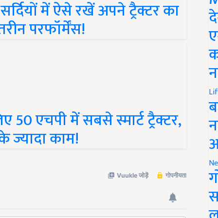
ियों में ऐसे रखें अपने ट्रैक्टर का
द
तरीन परफॉर्मेंस!
ए
क
न
Li
ब
50 एचपी में सबसे स्मार्ट ट्रैक्टर,
न
के ज्यादा काम!
आ
Ne
ग
स
ल