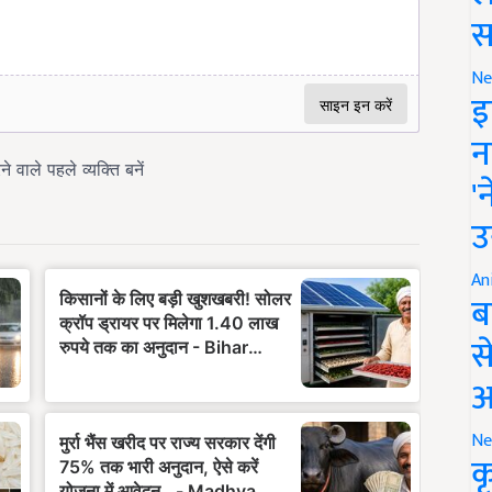
स
Ne
इ
न
'
उ
An
ब
स
आ
Ne
क