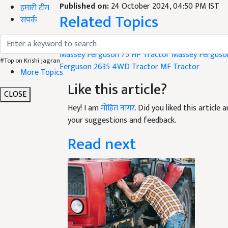
Published on:
24 October 2024, 04:50 PM IST
हमारी टीम
Related Topics
संपर्क
tractor
Massey Ferguson 75 HP Tractor
Massey Ferguso
#Top on Krishi Jagran
Ferguson 2635 4WD Tractor
MF Tractor
More Topics
Like this article?
CLOSE
Hey! I am
मोहित नागर
. Did you liked this articl
your suggestions and feedback.
Read next