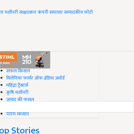
ार
मशीनरी
साक्षात्कार
कंपनी समाचार
सम्पादकीय
फोटो
op on Krishi Jagran
सफल किसान
मिलेनियर फार्मर ऑफ इंडिया अवॉर्ड
महिंद्रा ट्रैक्टर्स
कृषि मशीनरी
जायद की फसल
बिज़नेस आइडियाज
पीएम किसान
op Stories