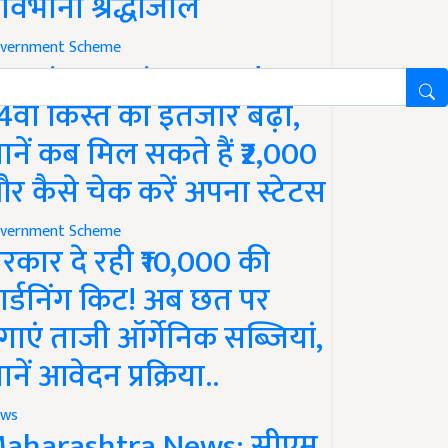
ावभीनी श्रद्धांजलि
vernment Scheme
M Kisan Yojana Update:
4वीं किस्त का इंतजार बढ़ा,
ानें कब मिल सकते हैं ₹2,000
र कैसे चेक करें अपना स्टेटस
vernment Scheme
रकार दे रही ₹10,000 की
ार्डनिंग किट! अब छत पर
गाएं ताजी ऑर्गेनिक सब्जियां,
ानें आवेदन प्रक्रिया..
ws
aharashtra News: सीएम