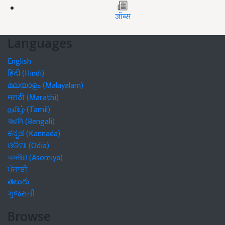
जॉब्स
Languages
English
हिंदी (Hindi)
മലയാളം (Malayalam)
मराठी (Marathi)
தமிழ் (Tamil)
বাঙালি (Bengali)
ಕನ್ನಡ (Kannada)
ଓଡିଆ (Odia)
অসমীয়া (Asomiya)
ਪੰਜਾਬੀ
తెలుగు
ગુજરાતી
Browse