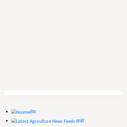
होम
ख़बरें