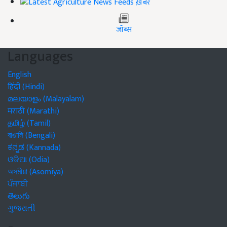
ख़बरें
जॉब्स
Languages
English
हिंदी (Hindi)
മലയാളം (Malayalam)
मराठी (Marathi)
தமிழ் (Tamil)
বাঙালি (Bengali)
ಕನ್ನಡ (Kannada)
ଓଡିଆ (Odia)
অসমীয়া (Asomiya)
ਪੰਜਾਬੀ
తెలుగు
ગુજરાતી