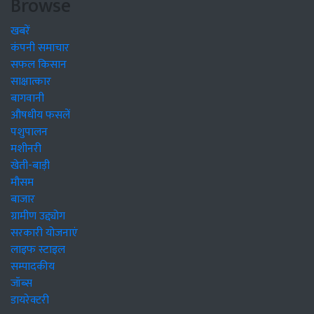
Browse
खबरें
कंपनी समाचार
सफल किसान
साक्षात्कार
बागवानी
औषधीय फसलें
पशुपालन
मशीनरी
खेती-बाड़ी
मौसम
बाजार
ग्रामीण उद्द्योग
सरकारी योजनाएं
लाइफ स्टाइल
सम्पादकीय
जॉब्स
डायरेक्टरी