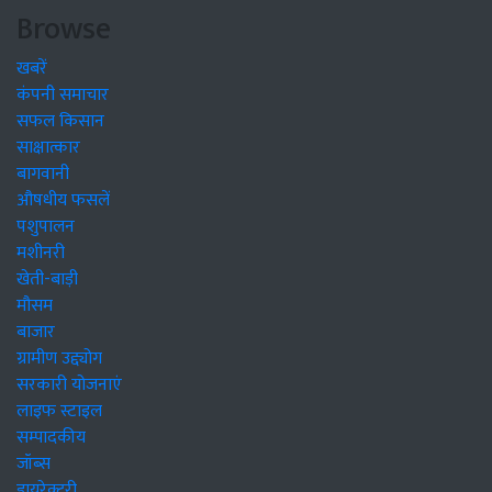
Browse
खबरें
कंपनी समाचार
सफल किसान
साक्षात्कार
बागवानी
औषधीय फसलें
पशुपालन
मशीनरी
खेती-बाड़ी
मौसम
बाजार
ग्रामीण उद्द्योग
सरकारी योजनाएं
लाइफ स्टाइल
सम्पादकीय
जॉब्स
डायरेक्टरी