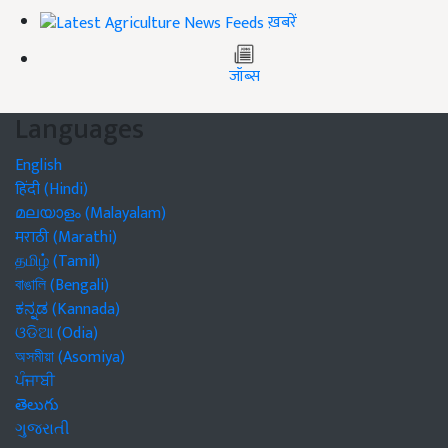
ख़बरें
जॉब्स
Languages
English
हिंदी (Hindi)
മലയാളം (Malayalam)
मराठी (Marathi)
தமிழ் (Tamil)
বাঙালি (Bengali)
ಕನ್ನಡ (Kannada)
ଓଡିଆ (Odia)
অসমীয়া (Asomiya)
ਪੰਜਾਬੀ
తెలుగు
ગુજરાતી