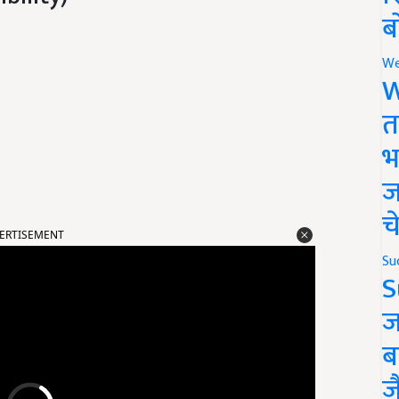
ब
We
W
त
भ
ज
च
ERTISEMENT
Su
S
ज
ब
ज