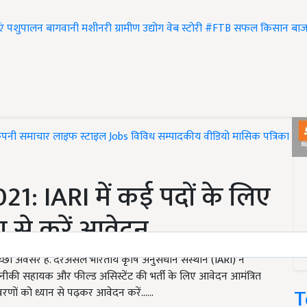
एं
पशुपालन
बागवानी
मशीनरी
ग्रामीण उद्योग
वेब स्टोरी
#FTB
सफल किसान
बाज
ंपनी समाचार
लाइफ स्टाइल
Jobs
विविध
सम्पादकीय
वीडियो
मासिक पत्रिका
#T
1: IARI में कई पदों के लिए
या से करें आवेदन
 अच्छा अवसर है. दरअसल भारतीय कृषि अनुसंधान संस्थान (IARI) ने
तकनीकी सहायक और फील्ड असिस्टेंट की भर्ती के लिए आवेदन आमंत्रित
T
रणों को ध्यान से पढ़कर आवेदन करें......