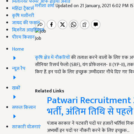
मिलेनियर फार्मर ऑफ इंडिया अवॉर्ड
मनीशा शर्मा
Updated on 21 January, 2021 6:02 PM I
महिंद्रा ट्रैक्टर्स
कृषि मशीनरी
जायद की फसल
बिज़नेस आइडियाज
पीएम किसान
Job
Home
कृषि क्षेत्र में नौकरियों
की तलाश करने वालों के लिए एक अच्छ
सीनियर रिसर्च फेलो (SRF), यंग प्रोफेशनल- II (YP-II), 
न्यूज़ रैप
किए हैं. इन पदों के लिए इच्छुक उम्मीदवार नीचे दिए गए विव
खबरें
Related Links
Patwari Recruitment 2
सफल किसान
भर्ती, अंतिम तिथि से पहल
पंजाब सरकार ने पटवारी पदों पर हजारों भर्तियां नि
सरकारी योजनाएं
अभ्यर्थी इन पदों पर नौकरी करने के लिए इच्छुक…