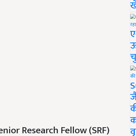
ख
ए
ऊ
च
S
ज
क
क
(Senior Research Fellow (SRF)
वृ