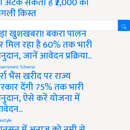
ो अटक सकती है ₹2,000 की
गली किस्त
vernment Scheme
ड़ी खुशखबरी! बकरी पालन
र मिल रहा है 60% तक भारी
नुदान, जानें आवेदन प्रक्रिया..
vernment Scheme
ुर्रा भैंस खरीद पर राज्य
रकार देंगी 75% तक भारी
नुदान, ऐसे करें योजना में
वेदन..
festyle
ानसून में अनाज को नमी से