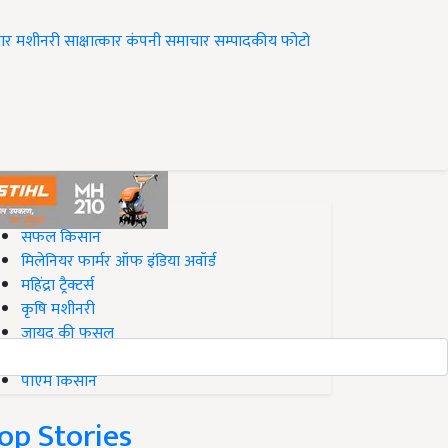
ार
मशीनरी
साक्षात्कार
कंपनी समाचार
सम्पादकीय
फोटो
op on Krishi Jagran
सफल किसान
मिलेनियर फार्मर ऑफ इंडिया अवॉर्ड
महिंद्रा ट्रैक्टर्स
कृषि मशीनरी
जायद की फसल
बिज़नेस आइडियाज
पीएम किसान
op Stories