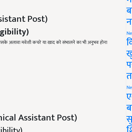
ब
sistant Post)
न
gibility)
Ne
क
चाहिए. इसके अलावा मवेशी कचरे या खाद को संभालने का भी अनुभव होना
ख
प
त
Ne
ए
ब
cal Assistant Post)
सु
श
ibility)