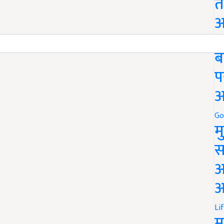
त
अ
Go
ब
प
अ
Go
म
स
अ
आ
Li
म