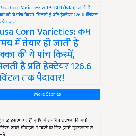
usa Corn Varieties: कम
मय में तैयार हो जाती हैं
क्का की ये पांच किस्में,
िलती है प्रति हेक्टेयर 126.6
्विंटल तक पैदावार!
More Stories
हम व्हाट्सएप पर हैं! कृषि से संबंधित देशभर की सभी
लेटेस्ट ख़बरें मोबाइल में पढ़ने के लिए हमारे व्हाट्सएप से
जुड़ें.