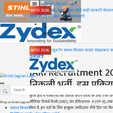
MFOI 2026
होम
ख़बरें
मौसम
खेती-बाड़ी
सरकारी योजना
गैलरी
वीडियो
मासिक पत्रिका
डायरेक्टरी
हिंदी
MFOI 2026
न्यूज़ रैप
सफल किसान
बाजार
साक्षात्कार
क
Home
ख़बरें
IARI Recruitment 202
निकली भर्ती, इस प्रक्रि
कृषि क्षेत्र में नौकरियों की तलाश करने वालों के लिए एक
सीनियर रिसर्च फेलो (SRF), यंग प्रोफेशनल- II (YP-II), 
#Top on Krishi Jagran
किए हैं. इन पदों के लिए इच्छुक उम्मीदवार नीचे दिए गए विव
सफल किसान