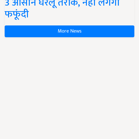
3 आसान घरेलू तरीके, नहीं लगेगी
फफूंदी
More News