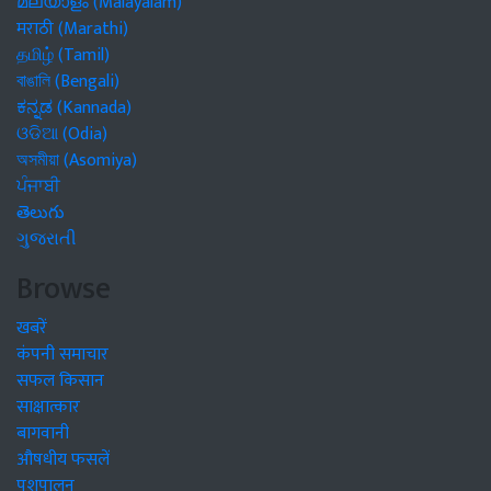
മലയാളം (Malayalam)
मराठी (Marathi)
தமிழ் (Tamil)
বাঙালি (Bengali)
ಕನ್ನಡ (Kannada)
ଓଡିଆ (Odia)
অসমীয়া (Asomiya)
ਪੰਜਾਬੀ
తెలుగు
ગુજરાતી
Browse
खबरें
कंपनी समाचार
सफल किसान
साक्षात्कार
बागवानी
औषधीय फसलें
पशुपालन