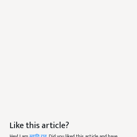
Like this article?
Hey! I am
स्वाति राव
. Did you liked this article and have