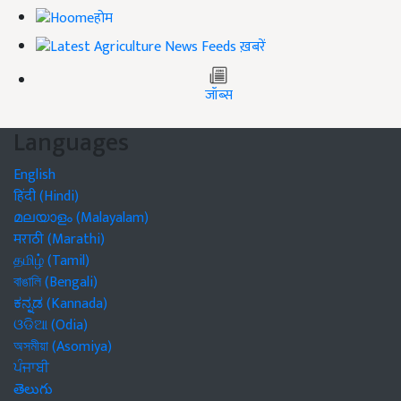
होम
ख़बरें
जॉब्स
Languages
English
हिंदी (Hindi)
മലയാളം (Malayalam)
मराठी (Marathi)
தமிழ் (Tamil)
বাঙালি (Bengali)
ಕನ್ನಡ (Kannada)
ଓଡିଆ (Odia)
অসমীয়া (Asomiya)
ਪੰਜਾਬੀ
తెలుగు