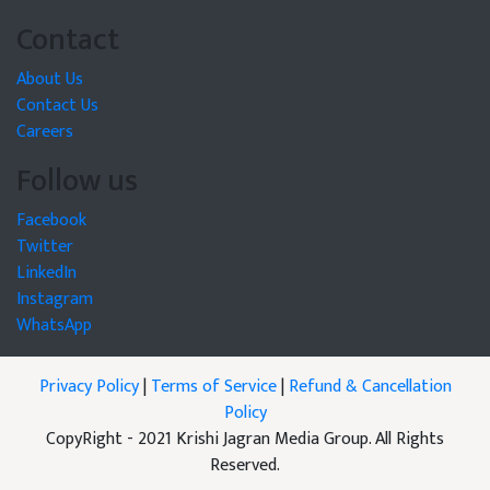
Contact
About Us
Contact Us
Careers
Follow us
Facebook
Twitter
LinkedIn
Instagram
WhatsApp
Privacy Policy
|
Terms of Service
|
Refund & Cancellation
Policy
CopyRight - 2021 Krishi Jagran Media Group. All Rights
Reserved.