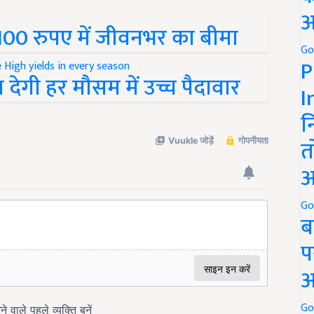
अ
 100 रुपए में जीवनभर का बीमा
Go
P
 देगी हर मौसम में उच्च पैदावार
I
न
त
अ
Go
ब
प
अ
Go