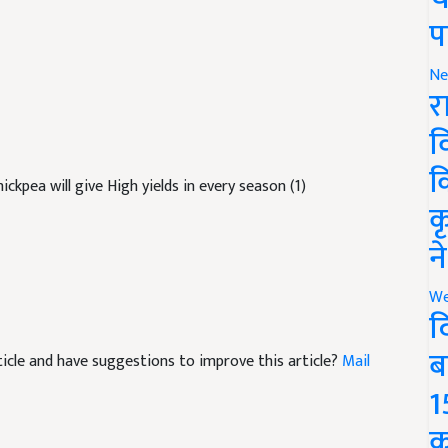
प
Ne
र
व
क
ickpea will give High yields in every season (1)
क
न
We
द
ब
article and have suggestions to improve this article?
Mail
1
क