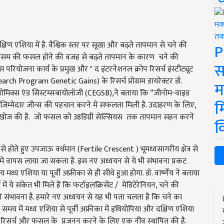
षिण एशिया में है. वैश्विक स्तर पर सूखा और बढ़ते तापमान से चने की
P
े मौसम की फसल होने की वजह से बढ़ते तापमान के कारण चने की
स
 परियोजना कार्य के प्रमुख और " द इंटरनेशनल क्रोप रिसर्च इंस्टीट्यूट
search Program Genetic Gains) के रिसर्च प्रोग्राम डायरेक्टर डॉ.
म
जीनोमिक्स एंड सिस्टम्सबायोलॉजी (CEGSB),ने बताया कि “जीनोम-वाइड
म
ए जिम्मेदार जीन्स की पहचान करने में सफलता मिली है. उदाहरण के लिए,
 खोज की है. जो फसल को 38डिग्री सेल्सियस
तक तापमान सहन करने
क
े होते हुए उपजाऊ वर्धमान (Fertile Crescent ) भूमध्यसागरीय क्षेत्र से
ें वापस लाया जा सकता है. इस नए अध्ययन से ये भी संभावना प्रकट
 मध्य एशिया या पूर्वी अफ्रीका से ही सीधे हुआ होगा. डॉ. वार्ष्णेय ने बताया
्भ में ये संकेत भी मिले हैं कि फर्टाइलक्रिसेंट / मेडिटेरेनियन, चने की
की संभावना है. हमारे नए अध्ययन से यह भी पता चलता है कि चने का
 समय में मध्य एशिया से पूर्वी अफ्रीका में इथियोपिया और दक्षिण एशिया
लाज्म रिसर्च और फसल के प्रजनन करने के लिए एक नींव स्थापित की है.