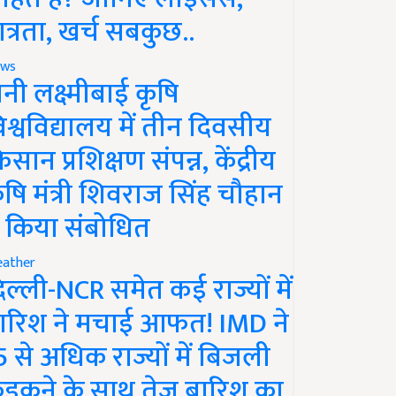
ात्रता, खर्च सबकुछ..
ws
ानी लक्ष्मीबाई कृषि
िश्वविद्यालय में तीन दिवसीय
िसान प्रशिक्षण संपन्न, केंद्रीय
ृषि मंत्री शिवराज सिंह चौहान
े किया संबोधित
ather
िल्ली-NCR समेत कई राज्यों में
ारिश ने मचाई आफत! IMD ने
5 से अधिक राज्यों में बिजली
ड़कने के साथ तेज बारिश का