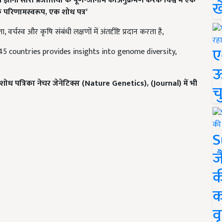
इतनी सारी प्रजातियों के पूर्ण-जीनोम काअनुक्रमण करके विश्व में एक
ख
 के परिणामस्वरूप,
एक शोध पत्र‘
 वर्चस्व और कृषि संबंधी लक्षणों में अंतर्दृष्टि प्रदान करता है,
ए
5 countries provides insights into genome diversity,
ऊ
शोध पत्रिका नेचर जेनेटिक्स (Nature Genetics), (Journal)
में भी
च
S
ज
क
क
वृ