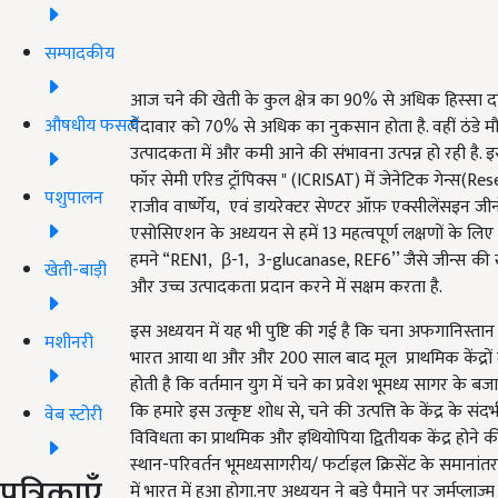
सम्पादकीय
आज चने की खेती के कुल क्षेत्र का 90% से अधिक हिस्सा दक्
औषधीय फसलें
पैदावार को 70% से अधिक का नुकसान होता है. वहीं ठंड
उत्पादकता में और कमी आने की संभावना उत्पन्न हो रही है. इस
फॉर सेमी एरिड ट्रॉपिक्स " (ICRISAT) में जेनेटिक गेन्स(Re
पशुपालन
राजीव वार्ष्णेय, एवं डायरेक्टर सेण्टर ऑफ़ एक्सीलेंसइन 
एसोसिएशन के अध्ययन से हमें 13 महत्वपूर्ण लक्षणों के लि
हमने “REN1, β-1, 3-glucanase, REF6’’ जैसे जीन्स की
खेती-बाड़ी
और उच्च उत्पादकता प्रदान करने में सक्षम करता है.
इस अध्ययन में यह भी पुष्टि की गई है कि चना अफगानिस्तान स
मशीनरी
भारत आया था और और 200 साल बाद मूल प्राथमिक केंद्रों म
होती है कि वर्तमान युग में चने का प्रवेश भूमध्य सागर के बजाय
कि हमारे इस उत्कृष्ट शोध से, चने की उत्पत्ति के केंद्र के संदर
वेब स्टोरी
विविधता का प्राथमिक और इथियोपिया द्वितीयक केंद्र होने 
स्थान-परिवर्तन भूमध्यसागरीय/ फर्टाइल क्रिसेंट के समानांतर
पत्रिकाएँ
में भारत में हुआ होगा.नए अध्ययन ने बड़े पैमाने पर जर्मप्