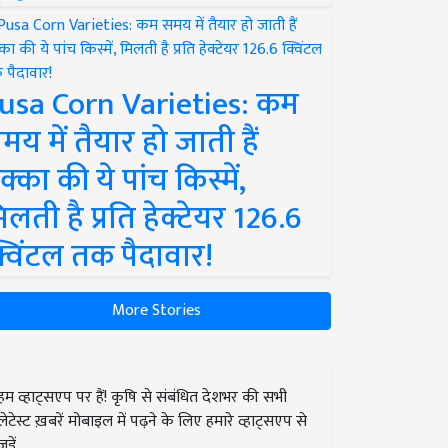
usa Corn Varieties: कम
मय में तैयार हो जाती हैं
क्का की ये पांच किस्में,
िलती है प्रति हेक्टेयर 126.6
्विंटल तक पैदावार!
More Stories
हम व्हाट्सएप पर हैं! कृषि से संबंधित देशभर की सभी
लेटेस्ट ख़बरें मोबाइल में पढ़ने के लिए हमारे व्हाट्सएप से
जुड़ें.