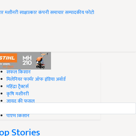
ार
मशीनरी
साक्षात्कार
कंपनी समाचार
सम्पादकीय
फोटो
op on Krishi Jagran
सफल किसान
मिलेनियर फार्मर ऑफ इंडिया अवॉर्ड
महिंद्रा ट्रैक्टर्स
कृषि मशीनरी
जायद की फसल
बिज़नेस आइडियाज
पीएम किसान
op Stories