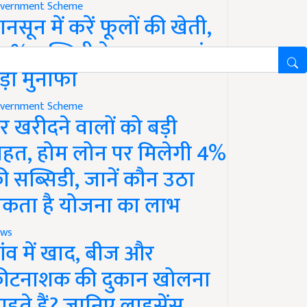
vernment Scheme
ानसून में करें फूलों की खेती,
0% सब्सिडी के साथ कमाएं
ड़ा मुनाफा
vernment Scheme
र खरीदने वालों को बड़ी
ाहत, होम लोन पर मिलेगी 4%
ी सब्सिडी, जानें कौन उठा
कता है योजना का लाभ
ws
ांव में खाद, बीज और
ीटनाशक की दुकान खोलना
ाहते हैं? जानिए लाइसेंस,