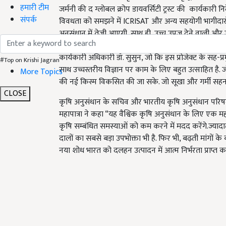
हमारी टीम
जर्मनी की द ग्लोबल क्रोप डायवर्सिटी ट्रस्ट की कार्यकारी नि
संपर्क
विवधता को समझने में ICRISAT और अन्य सहयोगी भागीदारों क
अनुसंधान में तेजी आएगी, साथ ही, उच्च उपज देने वाली और
विकासशील देशों में कृषक समुदाय को मदद पहुंचाएगी. वह
कार्यकारी अधिकारी डॉ. सुसुन, जो कि इस प्रोजेक्ट के सह-
#Top on Krishi Jagran
साथ उच्चस्तरीय विज्ञान पर काम के लिए बहुत उत्साहित है. ज
More Topics
की नई किस्म विकसित की जा सके. जो सूखा और गर्मी सहन क
CLOSE
कृषि अनुसंधान के सचिव और भारतीय कृषि अनुसंधान परिषद (
महापात्रा ने कहा “यह वैश्विक कृषि अनुसंधान के लिए एक महत
कृषि सम्बंधित समस्याओं को कम करने में मदद करेंगे.ज्यादातर
दालों का सबसे बड़ा उपभोक्ता भी है. फिर भी, बढ़ती मांगों के ब
नया शोध भारत को दलहन उत्पादन में आत्म निर्भरता प्राप्