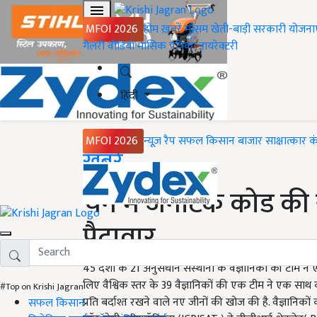
MFOI 2026
होम
ख़बरें
मौसम
खेती-बाड़ी
सरकारी योजना
गैलरी
वीडियो
मासिक पत्रिका
डायरेक्टरी
हिंदी
MFOI 2026
न्यूज़ रैप
सफल किसान
बाजार
साक्षात्कार
क
Home
ख़बरें
चने में जेनेटिक कोड की
पैदावार
45 देशों के 21 अनुसंधान संस्थानों के वैज्ञानिकों की टीम
लिए वैश्विक स्तर के 39 वैज्ञानिकों की एक टीम ने एक साथ क
#Top on Krishi Jagran
प्रति बर्दाश्त रखने वाले नए जीनों की खोज की है. वैज्ञानिकों
सफल किसान