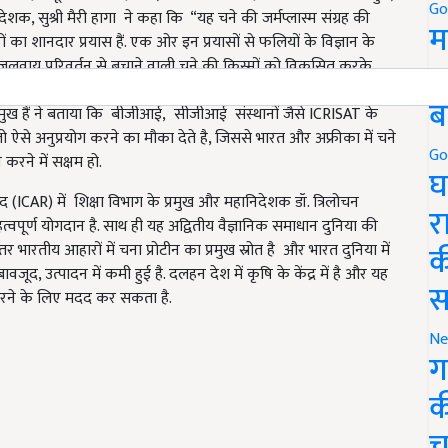
Go
देशक, सुश्री मैरी हागा ने कहा कि “यह चने की जर्मप्लास्म संग्रह की
म
ा शानदार प्रयास हैं. एक ओर इन प्रयासों से फलियों के विज्ञान के
5
 जलवायु परिवर्तन से बचाने वाली चने की किस्मों को विकसित करके
ीं दूसरी ओर चीन की बीजीआई-रिसर्च कंपनी के अध्यक्ष और मुख्य
ब
प्रमुख हैं ने बताया कि बीजीआई, सीजीआई संस्थानों जैसे ICRISAT के
ो ऐसे अनुप्रयोग करने का मौका देते है, जिससे भारत और अफ्रीका में चने
Go
रने में सक्षम हो.
घ
ICAR) में शिक्षा विभाग के प्रमुख और महानिदेशक डॉ. त्रिलोचन
र
्वपूर्ण योगदान है. साथ ही यह अद्वितीय वैज्ञानिक समाधान दुनिया की
क
 भारतीय आहारों में चना प्रोटीन का प्रमुख स्रोत है और भारत दुनिया में
ावजूद, उत्पादन में कमी हुई है. दलहन देश में कृषि के केंद्र में है और यह
स
त करने के लिए मदद कर सकता है.
Ne
ग
क
च