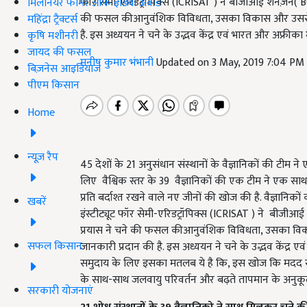
फॉर सेमी-एरिडट्रॉपिक्स (ICRISAT ) ने बीजीआई शेनज़ेन( 
मिलेनियर फार्मर ऑफ इंडिया अवॉर्ड
की फसल कीआनुवंशिक विविधता, उसका विकास और उससे जुडी 
महिंद्रा ट्रैक्टर्स
है. इस अध्ययन ने चने के उद्भव केंद्र एवं भारत और अफ्रीका में
कृषि मशीनरी
जायद की फसल
मनीष कुमार भंभानी
Updated on 3 May, 2019 7:04 PM
बिज़नेस आइडियाज
पीएम किसान
Home
न्यूज़ रैप
45 देशों के 21 अनुसंधान संस्थानों के वैज्ञानिकों की टी
लिए वैश्विक स्तर के 39 वैज्ञानिकों की एक टीम ने एक साथ क
प्रति बर्दाश्त रखने वाले नए जीनों की खोज की है. वैज्ञानिको
खबरें
इंस्टीट्यूट फॉर सेमी-एरिडट्रॉपिक्स (ICRISAT ) ने बीजी
प्रयास ने चने की फसल कीआनुवंशिक विविधता, उसका विकास 
सफल किसान
जानकारी प्रदान की है. इस अध्ययन ने चने के उद्भव केंद्र एवं 
समुदाय के लिए इसका मतलब ये है कि, इस खोज कि मदद से 
के साथ-साथ जलवायु परिवर्तन और बढ़ते तापमान के अनुकूल
सरकारी योजनाएं