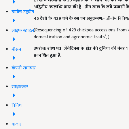
21
शोध संस्थानों के 39
वैज्ञानिको ने साथ मिलकर चने की 
अद्वितीय उपलब्धि प्राप्त की है
. तीन साल के लंबे प्रयासों
ग्रामीण उद्द्योग
45
देशों के 429
चने के रस का अनुक्रमण
:- जीनोम विविधता,
(Resequencing of 429 chickpea accessions from 4
लाइफ स्टाइल
domestication and agronomic traits’, )
उपरोक्त शोध पत्र जेनेटिक्स के क्षेत्र की दुनिया की नंबर 1
मौसम
प्रकाशित हुआ है.
कंपनी समाचार
साक्षात्कार
विविध
बाजार