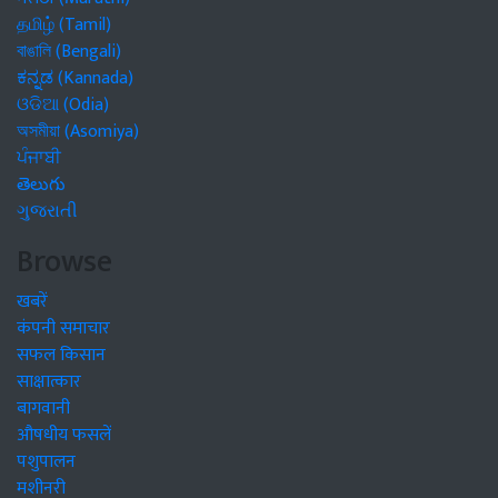
தமிழ் (Tamil)
বাঙালি (Bengali)
ಕನ್ನಡ (Kannada)
ଓଡିଆ (Odia)
অসমীয়া (Asomiya)
ਪੰਜਾਬੀ
తెలుగు
ગુજરાતી
Browse
खबरें
कंपनी समाचार
सफल किसान
साक्षात्कार
बागवानी
औषधीय फसलें
पशुपालन
मशीनरी