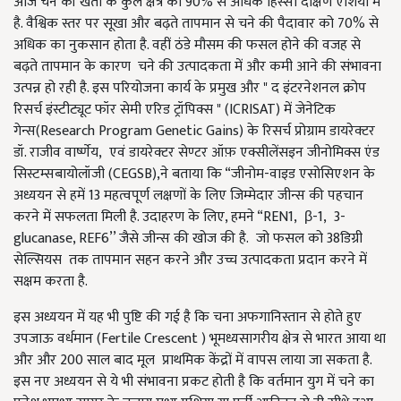
आज चने की खेती के कुल क्षेत्र का 90% से अधिक हिस्सा दक्षिण एशिया में
है. वैश्विक स्तर पर सूखा और बढ़ते तापमान से चने की पैदावार को 70% से
अधिक का नुकसान होता है. वहीं ठंडे मौसम की फसल होने की वजह से
बढ़ते तापमान के कारण चने की उत्पादकता में और कमी आने की संभावना
उत्पन्न हो रही है. इस परियोजना कार्य के प्रमुख और " द इंटरनेशनल क्रोप
रिसर्च इंस्टीट्यूट फॉर सेमी एरिड ट्रॉपिक्स " (ICRISAT) में जेनेटिक
गेन्स(Research Program Genetic Gains) के रिसर्च प्रोग्राम डायरेक्टर
डॉ. राजीव वार्ष्णेय, एवं डायरेक्टर सेण्टर ऑफ़ एक्सीलेंसइन जीनोमिक्स एंड
सिस्टम्सबायोलॉजी (CEGSB),ने बताया कि “जीनोम-वाइड एसोसिएशन के
अध्ययन से हमें 13 महत्वपूर्ण लक्षणों के लिए जिम्मेदार जीन्स की पहचान
करने में सफलता मिली है. उदाहरण के लिए, हमने “REN1, β-1, 3-
glucanase, REF6’’ जैसे जीन्स की खोज की है. जो फसल को 38डिग्री
सेल्सियस
तक तापमान सहन करने और उच्च उत्पादकता प्रदान करने में
सक्षम करता है.
इस अध्ययन में यह भी पुष्टि की गई है कि चना अफगानिस्तान से होते हुए
उपजाऊ वर्धमान (Fertile Crescent ) भूमध्यसागरीय क्षेत्र से भारत आया था
और और 200 साल बाद मूल प्राथमिक केंद्रों में वापस लाया जा सकता है.
इस नए अध्ययन से ये भी संभावना प्रकट होती है कि वर्तमान युग में चने का