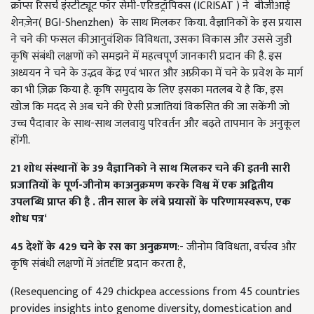
क्रॉप्स रिसर्च इंस्टीट्यूट फॉर सेमी-एरिडट्रॉपिक्स (ICRISAT ) ने बीजीआई
शेनज़ेन( BGI-Shenzhen) के साथ मिलकर किया. वैज्ञानिकों के इस प्रयास
ने चने की फसल कीआनुवंशिक विविधता, उसका विकास और उससे जुडी
कृषि संबंधी लक्षणों को समझने में महत्वपूर्ण जानकारी प्रदान की है. इस
अध्ययन ने चने के उद्भव केंद्र एवं भारत और अफ्रीका में चने के प्रवेश के मार्ग
का भी ज़िक्र किया है. कृषि समुदाय के लिए इसका मतलब ये है कि, इस
खोज कि मदद से अब चने की ऐसी प्रजातियां विकसित की जा सकेंगी जो
उच्च पैदावार के साथ-साथ जलवायु परिवर्तन और बढ़ते तापमान के अनुकूल
होंगी.
21
शोध संस्थानों के 39
वैज्ञानिको ने साथ मिलकर चने की इतनी सारी
प्रजातियों के पूर्ण-जीनोम काअनुक्रमण करके विश्व में एक अद्वितीय
उपलब्धि प्राप्त की है
. तीन साल के लंबे प्रयासों के परिणामस्वरूप,
एक
शोध पत्र‘
45
देशों के 429
चने के रस का अनुक्रमण
:- जीनोम विविधता, वर्चस्व और
कृषि संबंधी लक्षणों में अंतर्दृष्टि प्रदान करता है,
(Resequencing of 429 chickpea accessions from 45 countries
provides insights into genome diversity, domestication and