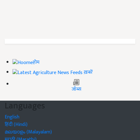
होम
ख़बरें
जॉब्स
Languages
English
हिंदी (Hindi)
മലയാളം (Malayalam)
मराठी (Marathi)