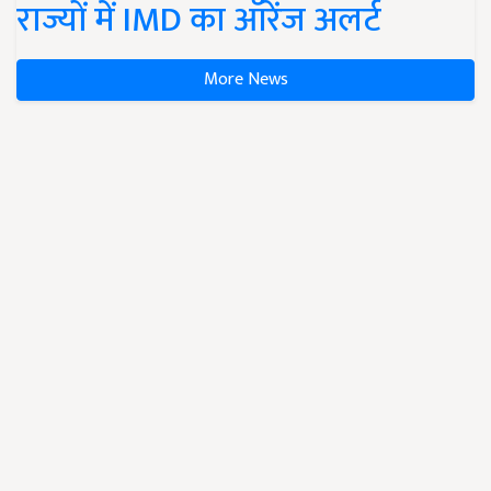
राज्यों में IMD का ऑरेंज अलर्ट
More News