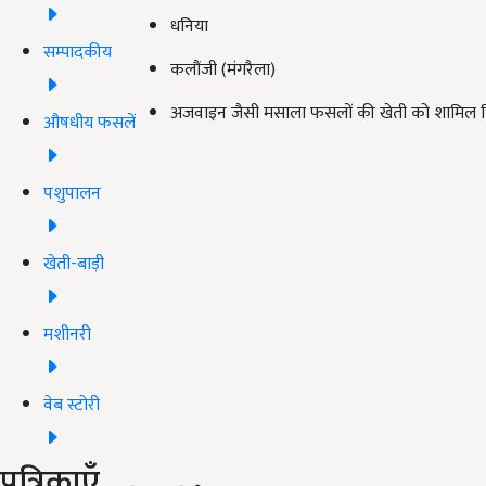
धनिया
सम्पादकीय
कलौंजी (मंगरैला)
अजवाइन जैसी मसाला फसलों की खेती को शामिल कि
औषधीय फसलें
पशुपालन
खेती-बाड़ी
मशीनरी
वेब स्टोरी
पत्रिकाएँ