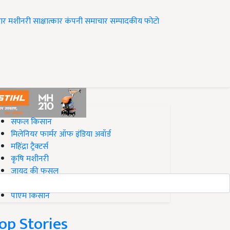
ार
मशीनरी
साक्षात्कार
कंपनी समाचार
सम्पादकीय
फोटो
op on Krishi Jagran
सफल किसान
मिलेनियर फार्मर ऑफ इंडिया अवॉर्ड
महिंद्रा ट्रैक्टर्स
कृषि मशीनरी
जायद की फसल
बिज़नेस आइडियाज
पीएम किसान
op Stories