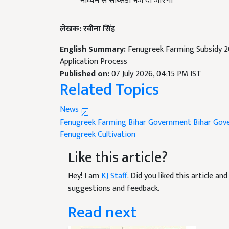
माध्यम से सब्सिडी भेज दी जाएगी
लेखक: रवीना सिंह
English Summary:
Fenugreek Farming Subsidy 2
Application Process
Published on:
07 July 2026, 04:15 PM IST
Related Topics
News
Fenugreek Farming
Bihar Government
Bihar Go
Fenugreek Cultivation
Like this article?
Hey! I am
KJ Staff
. Did you liked this article a
suggestions and feedback.
Read next