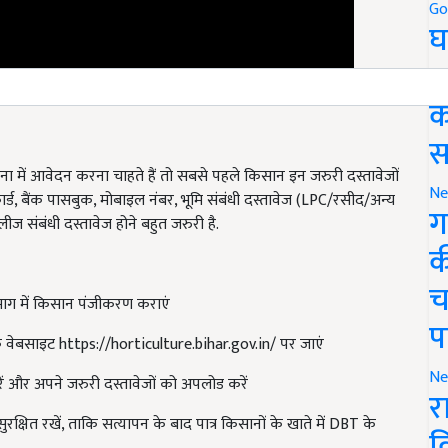
Go
घ
र
क
स
में आवेदन करना चाहते हैं तो सबसे पहले किसान इन जरुरी दस्तावेजों
Ne
्ड, बैंक पासबुक, मोबाइल नंबर, भूमि संबंधी दस्तावेज (LPC/रसीद/अन्य
ग
ज संबंधी दस्तावेज होने बहुत जरुरी है.
क
च
भाग में किसान पंजीकरण कराएं
प
वेबसाइट https://horticulture.bihar.gov.in/ पर जाएं
Ne
और अपने जरुरी दस्तावेजों को अपलोड करें
र
ित रखें, ताकि सत्यापन के बाद पात्र किसानों के खाते में DBT के
व