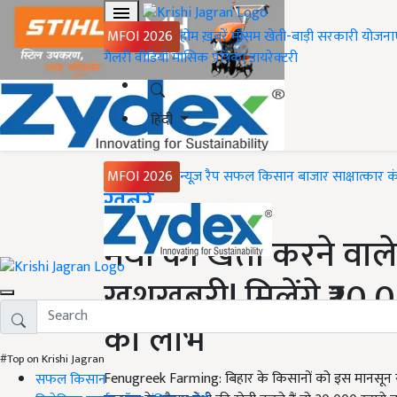
MFOI 2026
होम
ख़बरें
मौसम
खेती-बाड़ी
सरकारी योजना
गैलरी
वीडियो
मासिक पत्रिका
डायरेक्टरी
हिंदी
MFOI 2026
न्यूज़ रैप
सफल किसान
बाजार
साक्षात्कार
क
Home
ख़बरें
मेथी की खेती करने वाले
खुशखबरी! मिलेंगे ₹20
का लाभ
#Top on Krishi Jagran
Fenugreek Farming: बिहार के किसानों को इस मानसून 
सफल किसान