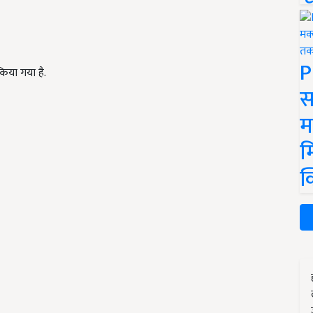
P
या गया है.
स
म
म
क