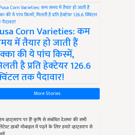
usa Corn Varieties: कम
मय में तैयार हो जाती हैं
क्का की ये पांच किस्में,
िलती है प्रति हेक्टेयर 126.6
्विंटल तक पैदावार!
More Stories
हम व्हाट्सएप पर हैं! कृषि से संबंधित देशभर की सभी
लेटेस्ट ख़बरें मोबाइल में पढ़ने के लिए हमारे व्हाट्सएप से
जुड़ें.