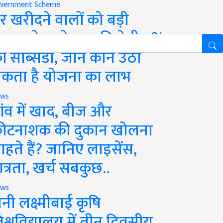
vernment Scheme
र खरीदने वालों को बड़ी
ाहत, होम लोन पर मिलेगी 4%
ी सब्सिडी, जानें कौन उठा
कता है योजना का लाभ
ws
ांव में खाद, बीज और
ीटनाशक की दुकान खोलना
ाहते हैं? जानिए लाइसेंस,
ात्रता, खर्च सबकुछ..
ws
ानी लक्ष्मीबाई कृषि
िश्वविद्यालय में तीन दिवसीय