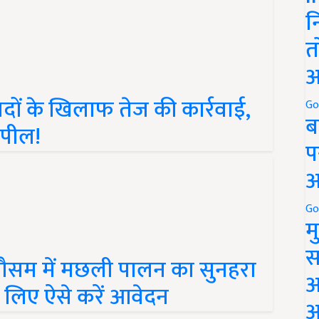
न
त
अ
ादों के खिलाफ तेज की कार्रवाई,
Go
ब
अपील!
प
अ
Go
म
स
मौसम में मछली पालन का सुनहरा
अ
 लिए ऐसे करें आवेदन
आ