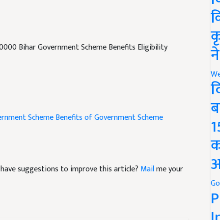
क
क
0000 Bihar Government Scheme Benefits Eligibility
न
We
द
ब
vernment Scheme
Benefits of Government Scheme
1
क
अ
nd have suggestions to improve this article?
Mail
me your
Go
P
I