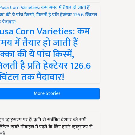
usa Corn Varieties: कम
मय में तैयार हो जाती हैं
क्का की ये पांच किस्में,
िलती है प्रति हेक्टेयर 126.6
्विंटल तक पैदावार!
More Stories
हम व्हाट्सएप पर हैं! कृषि से संबंधित देशभर की सभी
लेटेस्ट ख़बरें मोबाइल में पढ़ने के लिए हमारे व्हाट्सएप से
जुड़ें.