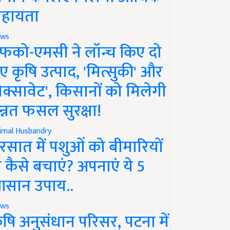
हायता
ws
फको-एमसी ने लॉन्च किए दो
ए कृषि उत्पाद, 'मित्सुकी' और
नेक्सावेट', किसानों को मिलेगी
न्नत फसल सुरक्षा!
imal Husbandry
रसात में पशुओं को बीमारियों
े कैसे बचाएं? अपनाएं ये 5
सान उपाय..
ws
ृषि अनुसंधान परिसर, पटना में