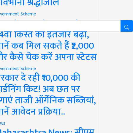
ावभीनी श्रद्धांजलि
vernment Scheme
M Kisan Yojana Update:
4वीं किस्त का इंतजार बढ़ा,
ानें कब मिल सकते हैं ₹2,000
र कैसे चेक करें अपना स्टेटस
vernment Scheme
रकार दे रही ₹10,000 की
ार्डनिंग किट! अब छत पर
गाएं ताजी ऑर्गेनिक सब्जियां,
ानें आवेदन प्रक्रिया..
ws
aharashtra News: सीएम