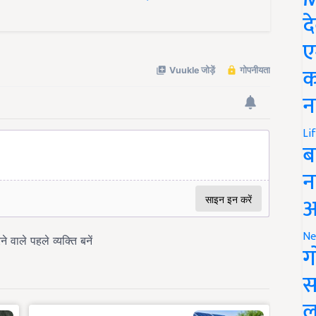
द
ए
क
न
Li
ब
न
आ
Ne
ग
स
ल