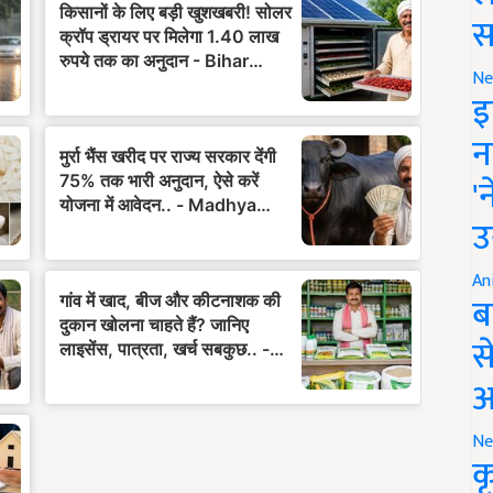
स
Ne
इ
न
'
उ
An
ब
स
आ
Ne
क