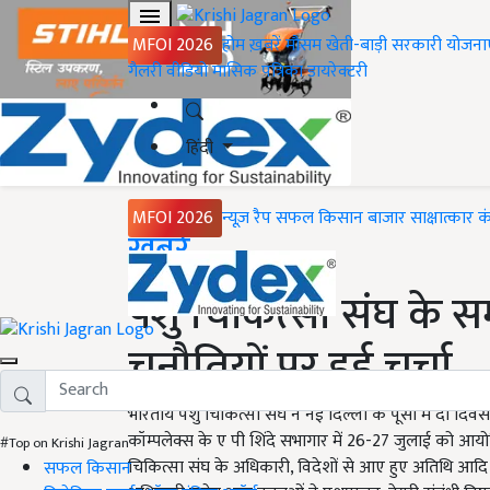
MFOI 2026
होम
ख़बरें
मौसम
खेती-बाड़ी
सरकारी योजना
गैलरी
वीडियो
मासिक पत्रिका
डायरेक्टरी
हिंदी
MFOI 2026
न्यूज़ रैप
सफल किसान
बाजार
साक्षात्कार
क
Home
ख़बरें
पशु चिकित्सा संघ के सम
चुनौतियों पर हुई चर्चा
भारतीय पशु चिकित्सा संघ ने नई दिल्ली के पूसा में दो दि
कॉम्पलेक्स के ए पी शिंदे सभागार में 26-27 जुलाई को आयोजि
#Top on Krishi Jagran
चिकित्सा संघ के अधिकारी, विदेशों से आए हुए अतिथि आदि श
सफल किसान