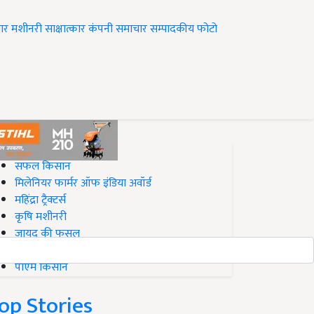
ार
मशीनरी
साक्षात्कार
कंपनी समाचार
सम्पादकीय
फोटो
op on Krishi Jagran
सफल किसान
मिलेनियर फार्मर ऑफ इंडिया अवॉर्ड
महिंद्रा ट्रैक्टर्स
कृषि मशीनरी
जायद की फसल
बिज़नेस आइडियाज
पीएम किसान
op Stories