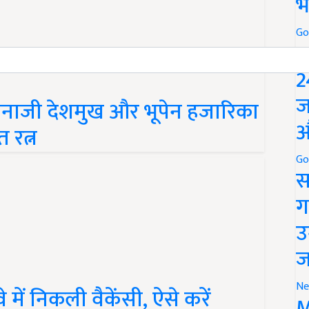
भ
Go
P
2
ज
जी, नानाजी देशमुख और भूपेन हजारिका
औ
 रत्न
Go
स
ग
उ
ज
Ne
 में निकली वैकेंसी, ऐसे करें
M