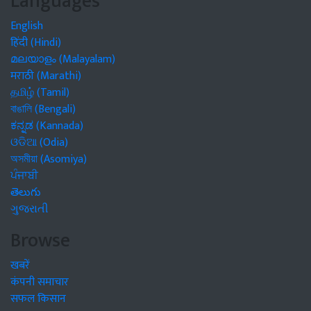
Languages
English
हिंदी (Hindi)
മലയാളം (Malayalam)
मराठी (Marathi)
தமிழ் (Tamil)
বাঙালি (Bengali)
ಕನ್ನಡ (Kannada)
ଓଡିଆ (Odia)
অসমীয়া (Asomiya)
ਪੰਜਾਬੀ
తెలుగు
ગુજરાતી
Browse
खबरें
कंपनी समाचार
सफल किसान