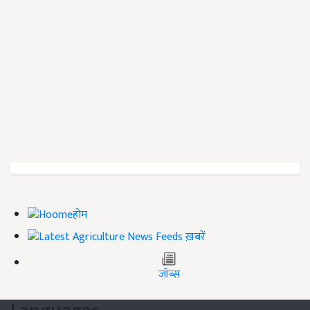
होम
ख़बरें
जॉब्स