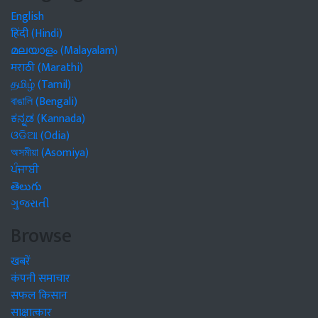
English
हिंदी (Hindi)
മലയാളം (Malayalam)
मराठी (Marathi)
தமிழ் (Tamil)
বাঙালি (Bengali)
ಕನ್ನಡ (Kannada)
ଓଡିଆ (Odia)
অসমীয়া (Asomiya)
ਪੰਜਾਬੀ
తెలుగు
ગુજરાતી
Browse
खबरें
कंपनी समाचार
सफल किसान
साक्षात्कार