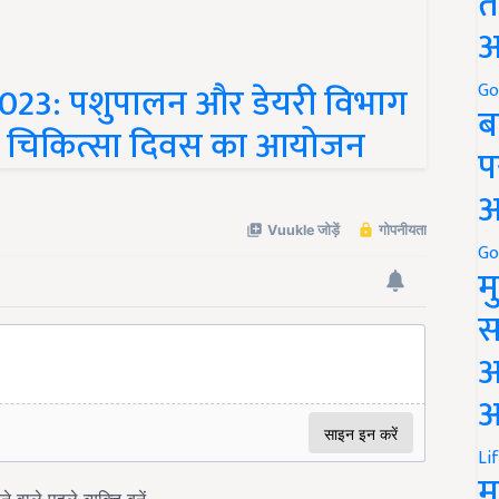
त
अ
023: पशुपालन और डेयरी विभाग
Go
ब
 पशु चिकित्सा दिवस का आयोजन
प
अ
Go
म
स
अ
आ
Li
म