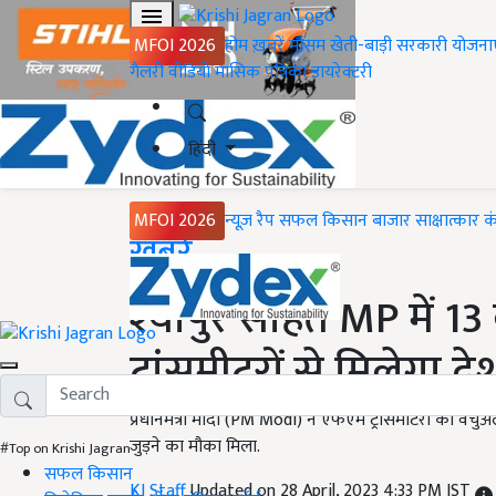
MFOI 2026
होम
ख़बरें
मौसम
खेती-बाड़ी
सरकारी योजना
गैलरी
वीडियो
मासिक पत्रिका
डायरेक्टरी
हिंदी
MFOI 2026
न्यूज़ रैप
सफल किसान
बाजार
साक्षात्कार
क
Home
ख़बरें
श्योपुर सहित MP में 1
ट्रांसमीटरों से मिलेगा 
प्रधानमंत्री मोदी (PM Modi) ने एफएम ट्रांसमीटरों का वर्चुअ
जुड़ने का मौका मिला.
#Top on Krishi Jagran
सफल किसान
KJ Staff
Updated on 28 April, 2023 4:33 PM IST