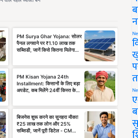
ब
न
Ne
क
ख
प
त
Ne
ए
ब
सु
श