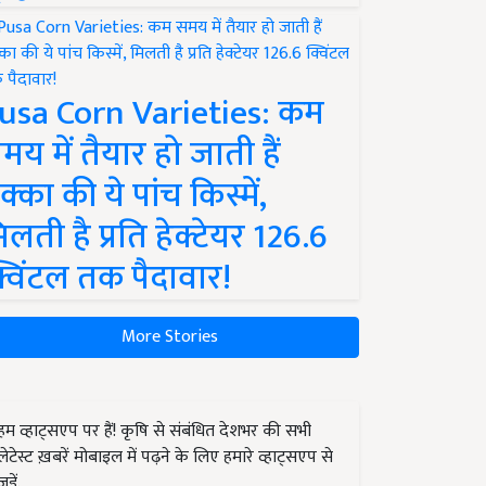
usa Corn Varieties: कम
मय में तैयार हो जाती हैं
क्का की ये पांच किस्में,
िलती है प्रति हेक्टेयर 126.6
्विंटल तक पैदावार!
More Stories
हम व्हाट्सएप पर हैं! कृषि से संबंधित देशभर की सभी
लेटेस्ट ख़बरें मोबाइल में पढ़ने के लिए हमारे व्हाट्सएप से
जुड़ें.