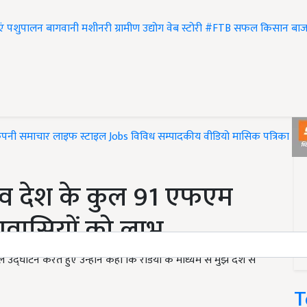
एं
पशुपालन
बागवानी
मशीनरी
ग्रामीण उद्योग
वेब स्टोरी
#FTB
सफल किसान
बाज
ंपनी समाचार
लाइफ स्टाइल
Jobs
विविध
सम्पादकीय
वीडियो
मासिक पत्रिका
#T
3 व देश के कुल 91 एफएम
देशवासियों को लाभ
ल उद्घाटन करते हुए उन्होंने कहा कि रेडियो के माध्यम से मुझे देश से
T