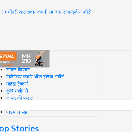
ार
मशीनरी
साक्षात्कार
कंपनी समाचार
सम्पादकीय
फोटो
op on Krishi Jagran
सफल किसान
मिलेनियर फार्मर ऑफ इंडिया अवॉर्ड
महिंद्रा ट्रैक्टर्स
कृषि मशीनरी
जायद की फसल
बिज़नेस आइडियाज
पीएम किसान
op Stories