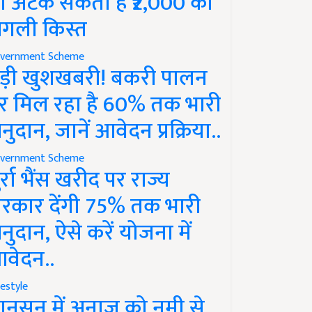
ो अटक सकती है ₹2,000 की
गली किस्त
vernment Scheme
ड़ी खुशखबरी! बकरी पालन
र मिल रहा है 60% तक भारी
नुदान, जानें आवेदन प्रक्रिया..
vernment Scheme
ुर्रा भैंस खरीद पर राज्य
रकार देंगी 75% तक भारी
नुदान, ऐसे करें योजना में
वेदन..
festyle
ानसून में अनाज को नमी से