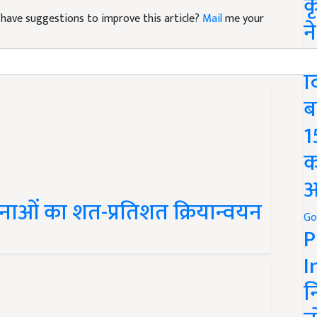
क
nd have suggestions to improve this article?
Mail
me your
न
We
द
ब
1
क
अ
योजनाओं का शत-प्रतिशत क्रियान्वयन
Go
P
I
न