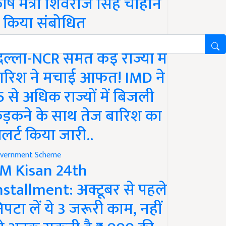
ृषि मंत्री शिवराज सिंह चौहान
े किया संबोधित
ather
िल्ली-NCR समेत कई राज्यों में
ारिश ने मचाई आफत! IMD ने
5 से अधिक राज्यों में बिजली
ड़कने के साथ तेज बारिश का
लर्ट किया जारी..
vernment Scheme
M Kisan 24th
nstallment: अक्टूबर से पहले
िपटा लें ये 3 जरूरी काम, नहीं