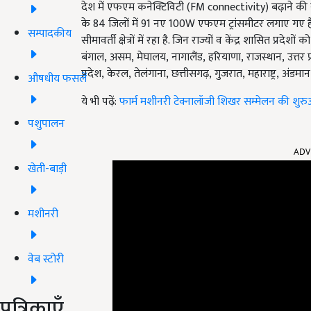
देश में एफएम कनेक्टिविटी (FM connectivity)
बढ़ाने की
के 84 जिलों में 91 नए 100W एफएम ट्रांसमीटर लगाए गए है
सम्पादकीय
सीमावर्ती क्षेत्रों में रहा है. जिन राज्यों व केंद्र शासित प्रद
बंगाल, असम, मेघालय, नागालैंड, हरियाणा, राजस्थान, उत्तर प्र
प्रदेश, केरल, तेलंगाना, छत्तीसगढ़, गुजरात, महाराष्ट्र, अंड
औषधीय फसलें
ये भी पढ़ें:
फार्म मशीनरी टेक्नालॉजी शिखर सम्मेलन की शुरुआत, 
पशुपालन
ADV
खेती-बाड़ी
मशीनरी
वेब स्टोरी
पत्रिकाएँ