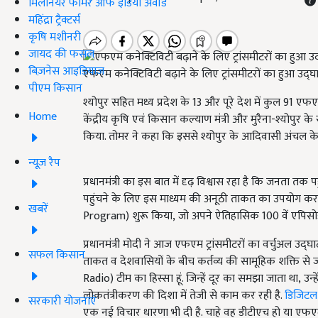
मिलेनियर फार्मर ऑफ इंडिया अवॉर्ड
महिंद्रा ट्रैक्टर्स
कृषि मशीनरी
जायद की फसल
बिज़नेस आइडियाज
एफएम कनेक्टिविटी बढ़ाने के लिए ट्रांसमीटरों का हुआ उद्घ
पीएम किसान
श्योपुर सहित मध्य प्रदेश के 13 और पूरे देश में कुल 91 एफएम 
Home
केंद्रीय कृषि एवं किसान कल्याण मंत्री और मुरैना-श्योपुर के 
किया. तोमर ने कहा कि इससे श्योपुर के आदिवासी अंचल के 
न्यूज़ रैप
प्रधानमंत्री का इस बात में दृढ़ विश्वास रहा है कि जनता तक प
पहुंचने के लिए इस माध्यम की अनूठी ताकत का उपयोग करने 
खबरें
Program) शुरू किया, जो अपने ऐतिहासिक 100 वें एपिसोड
प्रधानमंत्री मोदी ने आज एफएम ट्रांसमीटरों का वर्चुअल उद
सफल किसान
ताकत व देशवासियों के बीच कर्तव्य की सामूहिक शक्ति से 
Radio) टीम का हिस्सा हूं. जिन्हें दूर का समझा जाता था, उन्ह
लोकतंत्रीकरण की दिशा में तेजी से काम कर रही है.
डिजिटल 
सरकारी योजनाएं
एक नई विचार धारणा भी दी है. चाहे वह डीटीएच हो या एफएम रे