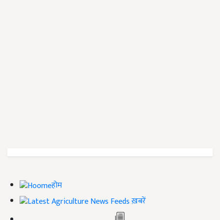
होम
ख़बरें