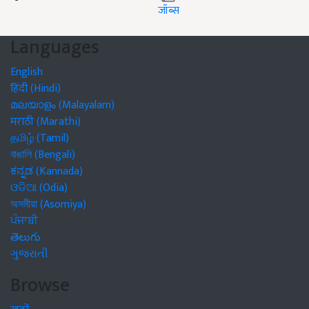
जॉब्स
Languages
English
हिंदी (Hindi)
മലയാളം (Malayalam)
मराठी (Marathi)
தமிழ் (Tamil)
বাঙালি (Bengali)
ಕನ್ನಡ (Kannada)
ଓଡିଆ (Odia)
অসমীয়া (Asomiya)
ਪੰਜਾਬੀ
తెలుగు
ગુજરાતી
Browse