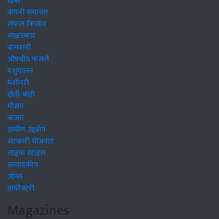
खबरें
कंपनी समाचार
सफल किसान
साक्षात्कार
बागवानी
औषधीय फसलें
पशुपालन
मशीनरी
खेती-बाड़ी
मौसम
बाजार
ग्रामीण उद्द्योग
सरकारी योजनाएं
लाइफ स्टाइल
सम्पादकीय
जॉब्स
डायरेक्टरी
Magazines