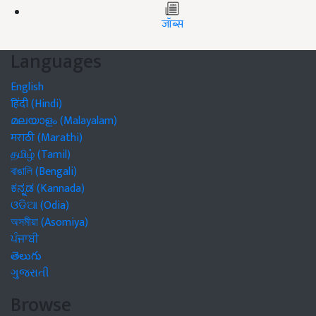
जॉब्स
Languages
English
हिंदी (Hindi)
മലയാളം (Malayalam)
मराठी (Marathi)
தமிழ் (Tamil)
বাঙালি (Bengali)
ಕನ್ನಡ (Kannada)
ଓଡିଆ (Odia)
অসমীয়া (Asomiya)
ਪੰਜਾਬੀ
తెలుగు
ગુજરાતી
Browse