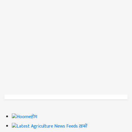
होम
ख़बरें