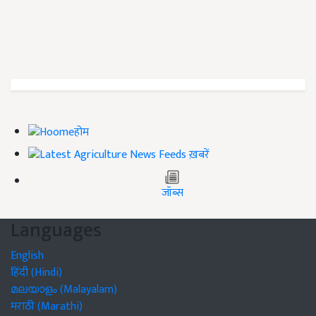
होम
ख़बरें
जॉब्स
Languages
English
हिंदी (Hindi)
മലയാളം (Malayalam)
मराठी (Marathi)