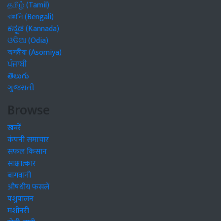
தமிழ் (Tamil)
বাঙালি (Bengali)
ಕನ್ನಡ (Kannada)
ଓଡିଆ (Odia)
অসমীয়া (Asomiya)
ਪੰਜਾਬੀ
తెలుగు
ગુજરાતી
Browse
खबरें
कंपनी समाचार
सफल किसान
साक्षात्कार
बागवानी
औषधीय फसलें
पशुपालन
मशीनरी