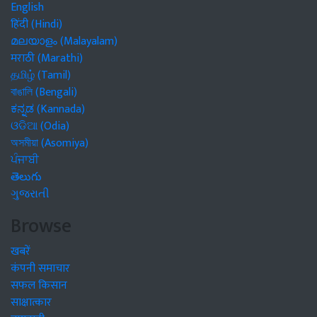
English
हिंदी (Hindi)
മലയാളം (Malayalam)
मराठी (Marathi)
தமிழ் (Tamil)
বাঙালি (Bengali)
ಕನ್ನಡ (Kannada)
ଓଡିଆ (Odia)
অসমীয়া (Asomiya)
ਪੰਜਾਬੀ
తెలుగు
ગુજરાતી
Browse
खबरें
कंपनी समाचार
सफल किसान
साक्षात्कार