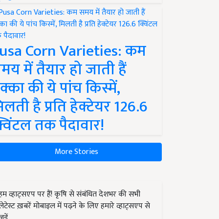
usa Corn Varieties: कम
मय में तैयार हो जाती हैं
क्का की ये पांच किस्में,
िलती है प्रति हेक्टेयर 126.6
्विंटल तक पैदावार!
More Stories
हम व्हाट्सएप पर हैं! कृषि से संबंधित देशभर की सभी
लेटेस्ट ख़बरें मोबाइल में पढ़ने के लिए हमारे व्हाट्सएप से
जुड़ें.