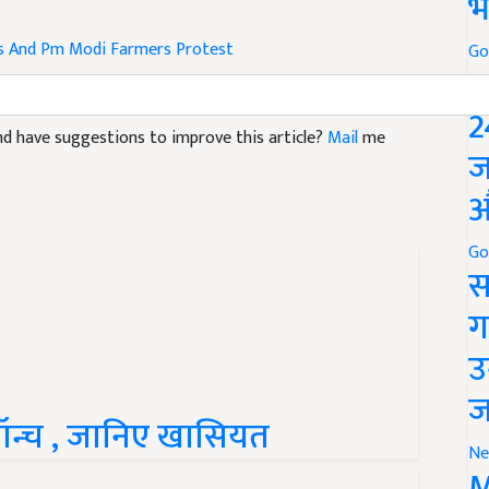
भ
ls And Pm Modi
Farmers Protest
Go
P
 and have suggestions to improve this article?
Mail
me
2
ज
औ
Go
स
ग
उ
ज
लॉन्च , जानिए खासियत
Ne
M