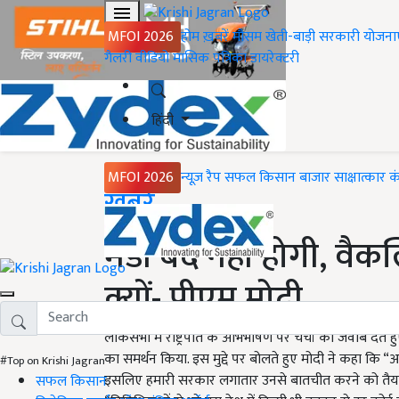
MFOI 2026
होम
ख़बरें
मौसम
खेती-बाड़ी
सरकारी योजना
गैलरी
वीडियो
मासिक पत्रिका
डायरेक्टरी
हिंदी
MFOI 2026
न्यूज़ रैप
सफल किसान
बाजार
साक्षात्कार
क
Home
ख़बरें
मंडी बंद नहीं होगी, वैक
क्यों- पीएम मोदी
लोकसभा में राष्ट्रपति के अभिभाषण पर चर्चा का जवाब देते
का समर्थन किया. इस मुद्दे पर बोलते हुए मोदी ने कहा कि
#Top on Krishi Jagran
इसलिए हमारी सरकार लगातार उनसे बातचीत करने को तैयार 
सफल किसान