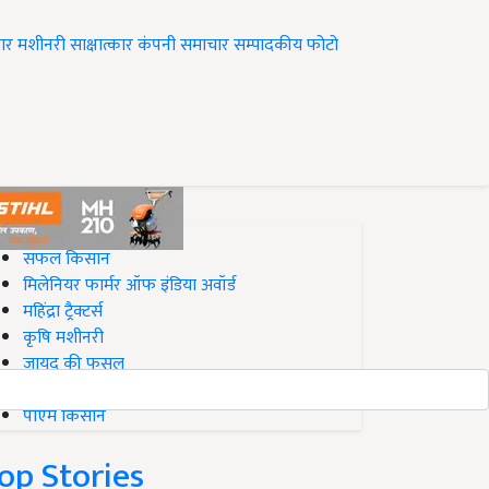
ार
मशीनरी
साक्षात्कार
कंपनी समाचार
सम्पादकीय
फोटो
op on Krishi Jagran
सफल किसान
मिलेनियर फार्मर ऑफ इंडिया अवॉर्ड
महिंद्रा ट्रैक्टर्स
कृषि मशीनरी
जायद की फसल
बिज़नेस आइडियाज
पीएम किसान
op Stories