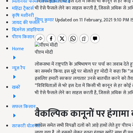
“विविधिताओं से भरे इस देश में किसी भी कानून से हर क
मिलेनियर फार्मर ऑफ इंडिया अवॉर्ड
भी ऐसे फैसले लेने का साहस करती है, जिससे अधिक से अध
महिंद्रा ट्रैक्टर्स
कृषि मशीनरी
सिप्पू कुमार
Updated on 11 February, 2021 9:10 PM 
जायद की फसल
बिज़नेस आइडियाज
पीएम किसान
Home
पीएम मोदी
लोकसभा में राष्ट्रपति के अभिभाषण पर चर्चा का जवाब देते
न्यूज़ रैप
का समर्थन किया. इस मुद्दे पर बोलते हुए मोदी ने कहा कि
इसलिए हमारी सरकार लगातार उनसे बातचीत करने को तैयार 
“विविधिताओं से भरे इस देश में किसी भी कानून से हर क
खबरें
भी ऐसे फैसले लेने का साहस करती है, जिससे अधिक से अध
सफल किसान
वैकल्पिक कानूनों पर हंगामा क
कांग्रेस समेत सभी विपक्षी दलों को आड़े हाथों लेते हुए प
सरकारी योजनाएं
लाया गया है, तो इसको लेकर इतना हंगामा क्यों? साथ ही प्रध