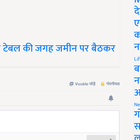
द
ए
क
या टेबल की जगह जमीन पर बैठकर
न
Li
ब
न
आ
Ne
ग
स
ल