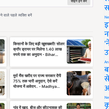
स
Ne
इ
न
'
उ
An
ब
स
आ
Ne
क