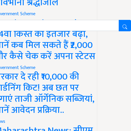
ावभीनी श्रद्धांजलि
vernment Scheme
M Kisan Yojana Update:
4वीं किस्त का इंतजार बढ़ा,
ानें कब मिल सकते हैं ₹2,000
र कैसे चेक करें अपना स्टेटस
vernment Scheme
रकार दे रही ₹10,000 की
ार्डनिंग किट! अब छत पर
गाएं ताजी ऑर्गेनिक सब्जियां,
ानें आवेदन प्रक्रिया..
ws
aharashtra News: सीएम