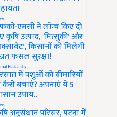
हायता
ws
फको-एमसी ने लॉन्च किए दो
ए कृषि उत्पाद, 'मित्सुकी' और
नेक्सावेट', किसानों को मिलेगी
न्नत फसल सुरक्षा!
imal Husbandry
रसात में पशुओं को बीमारियों
े कैसे बचाएं? अपनाएं ये 5
सान उपाय..
ws
ृषि अनुसंधान परिसर, पटना में