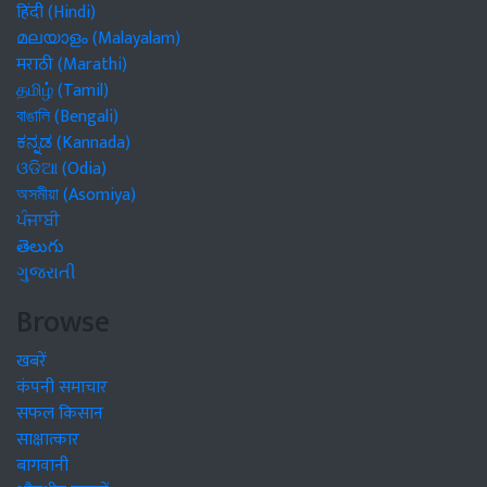
हिंदी (Hindi)
മലയാളം (Malayalam)
मराठी (Marathi)
தமிழ் (Tamil)
বাঙালি (Bengali)
ಕನ್ನಡ (Kannada)
ଓଡିଆ (Odia)
অসমীয়া (Asomiya)
ਪੰਜਾਬੀ
తెలుగు
ગુજરાતી
Browse
खबरें
कंपनी समाचार
सफल किसान
साक्षात्कार
बागवानी