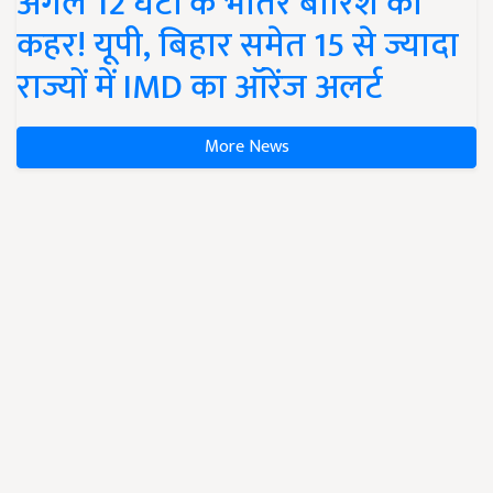
अगले 12 घंटों के भीतर बारिश का
कहर! यूपी, बिहार समेत 15 से ज्यादा
राज्यों में IMD का ऑरेंज अलर्ट
More News