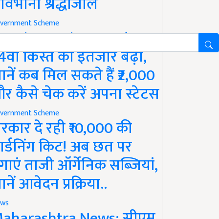
ावभीनी श्रद्धांजलि
vernment Scheme
M Kisan Yojana Update:
4वीं किस्त का इंतजार बढ़ा,
ानें कब मिल सकते हैं ₹2,000
र कैसे चेक करें अपना स्टेटस
vernment Scheme
रकार दे रही ₹10,000 की
ार्डनिंग किट! अब छत पर
गाएं ताजी ऑर्गेनिक सब्जियां,
ानें आवेदन प्रक्रिया..
ws
aharashtra News: सीएम