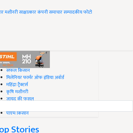
ार
मशीनरी
साक्षात्कार
कंपनी समाचार
सम्पादकीय
फोटो
op on Krishi Jagran
सफल किसान
मिलेनियर फार्मर ऑफ इंडिया अवॉर्ड
महिंद्रा ट्रैक्टर्स
कृषि मशीनरी
जायद की फसल
बिज़नेस आइडियाज
पीएम किसान
op Stories