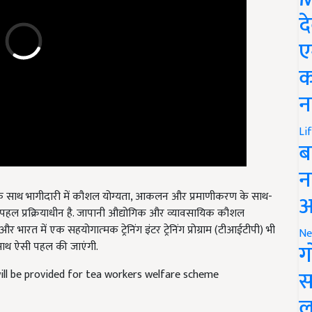
द
ए
क
न
Li
ब
न
े साथ भागीदारी में कौशल योग्‍यता,
आकलन और प्रमाणीकरण के साथ-
क पहल प्रक्रियाधीन है. जापानी औद्योगिक और व्‍यावसायिक कौशल
आ
ारत में एक सहयोगात्‍मक ट्रेनिंग इंटर ट्रेनिंग प्रोग्राम (टीआईटीपी) भी
े साथ ऐसी पहल की जाएंगी.
Ne
ग
ill be provided for tea workers welfare scheme
स
ल