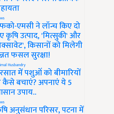
हायता
ws
फको-एमसी ने लॉन्च किए दो
ए कृषि उत्पाद, 'मित्सुकी' और
नेक्सावेट', किसानों को मिलेगी
न्नत फसल सुरक्षा!
imal Husbandry
रसात में पशुओं को बीमारियों
े कैसे बचाएं? अपनाएं ये 5
सान उपाय..
ws
ृषि अनुसंधान परिसर, पटना में