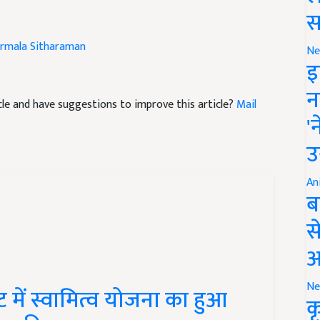
स
rmala Sitharaman
Ne
इ
ticle and have suggestions to improve this article?
Mail
न
'
उ
An
ब
स
आ
ें स्वामित्व योजना का हुआ
Ne
क
स स्कीम