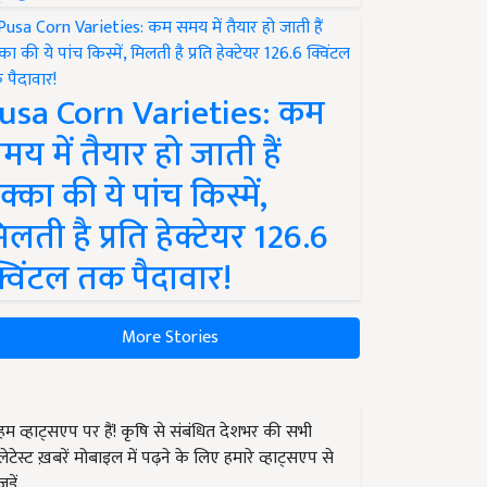
usa Corn Varieties: कम
मय में तैयार हो जाती हैं
क्का की ये पांच किस्में,
िलती है प्रति हेक्टेयर 126.6
्विंटल तक पैदावार!
More Stories
हम व्हाट्सएप पर हैं! कृषि से संबंधित देशभर की सभी
लेटेस्ट ख़बरें मोबाइल में पढ़ने के लिए हमारे व्हाट्सएप से
जुड़ें.