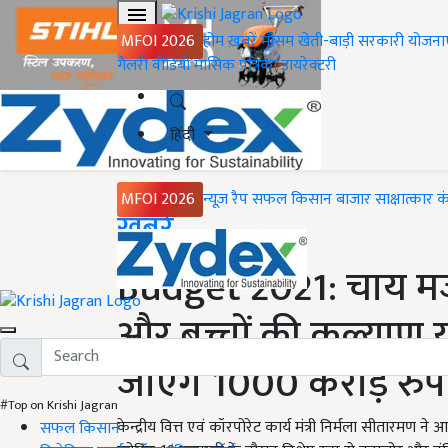
MFOI 2026
होम
ख़बरें
मौसम
खेती-बाड़ी
सरकारी योजना
गैलरी
वीडियो
मासिक पत्रिका
डायरेक्टरी
हिंदी
MFOI 2026
न्यूज़ रैप
सफल किसान
बाजार
साक्षात्कार
क
Home
ख़बरें
Budget 2021: चाय मज
और बच्चों की कल्याण 
जाएंगे 1000 करोड़ रु
#Top on Krishi Jagran
केन्द्रीय वित्त एवं कॉरपोरेट कार्य मंत्री निर्मला सीतारमण
सफल किसान