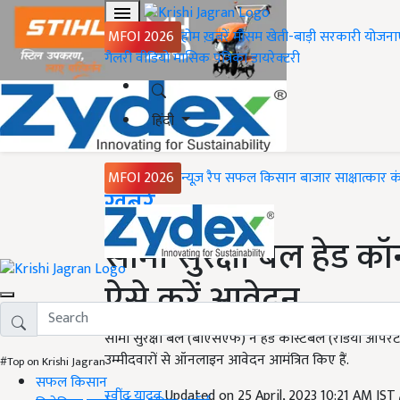
MFOI 2026
होम
ख़बरें
मौसम
खेती-बाड़ी
सरकारी योजना
गैलरी
वीडियो
मासिक पत्रिका
डायरेक्टरी
हिंदी
MFOI 2026
न्यूज़ रैप
सफल किसान
बाजार
साक्षात्कार
क
Home
ख़बरें
सीमा सुरक्षा बल हेड कॉन
ऐसे करें आवेदन
सीमा सुरक्षा बल (बीएसएफ) ने हेड कांस्टेबल (रेडियो ऑपरे
उम्मीदवारों से ऑनलाइन आवेदन आमंत्रित किए हैं.
#Top on Krishi Jagran
सफल किसान
रवींद्र यादव
Updated on 25 April, 2023 10:21 AM IST