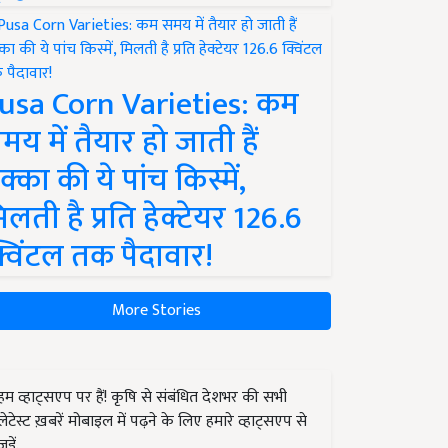
usa Corn Varieties: कम
मय में तैयार हो जाती हैं
क्का की ये पांच किस्में,
िलती है प्रति हेक्टेयर 126.6
्विंटल तक पैदावार!
More Stories
हम व्हाट्सएप पर हैं! कृषि से संबंधित देशभर की सभी
लेटेस्ट ख़बरें मोबाइल में पढ़ने के लिए हमारे व्हाट्सएप से
जुड़ें.