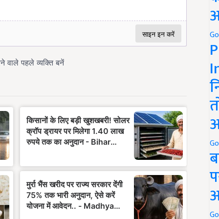
अ
Go
P
I
न
त
अ
Go
ब
प
अ
Go