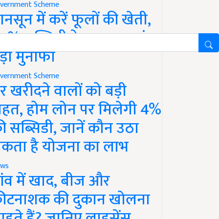
vernment Scheme
ानसून में करें फूलों की खेती,
0% सब्सिडी के साथ कमाएं
ड़ा मुनाफा
vernment Scheme
र खरीदने वालों को बड़ी
ाहत, होम लोन पर मिलेगी 4%
ी सब्सिडी, जानें कौन उठा
कता है योजना का लाभ
ws
ांव में खाद, बीज और
ीटनाशक की दुकान खोलना
ाहते हैं? जानिए लाइसेंस,