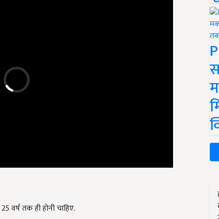
P
स
म
म
क
े 25 वर्ष तक ही होनी चाहिए.