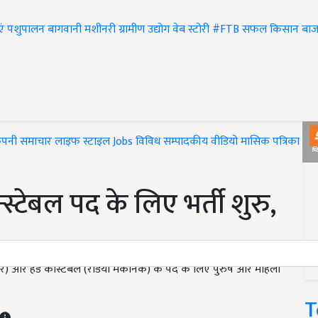
एं
पशुपालन
बागवानी
मशीनरी
ग्रामीण उद्योग
वेब स्टोरी
#FTB
सफल किसान
बाज
ंपनी समाचार
लाइफ स्टाइल
Jobs
विविध
सम्पादकीय
वीडियो
मासिक पत्रिका
#T
्स्टेबल पद के लिए भर्ती शुरु,
टर) और हेड कांस्टेबल (रेडियो मैकेनिक) के पद के लिए पुरुष और महिला
T