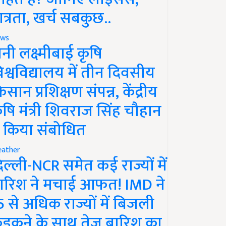
ात्रता, खर्च सबकुछ..
ws
ानी लक्ष्मीबाई कृषि
िश्वविद्यालय में तीन दिवसीय
िसान प्रशिक्षण संपन्न, केंद्रीय
ृषि मंत्री शिवराज सिंह चौहान
े किया संबोधित
ather
िल्ली-NCR समेत कई राज्यों में
ारिश ने मचाई आफत! IMD ने
5 से अधिक राज्यों में बिजली
ड़कने के साथ तेज बारिश का