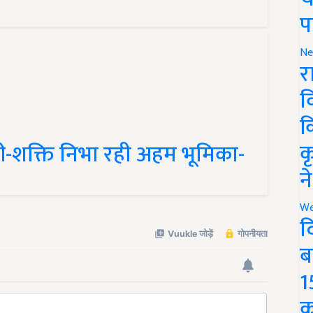
प
Ne
र
व
क
 नारी-शक्ति निभा रही अहम भूमिका-
क
न
We
द
ब
1
क