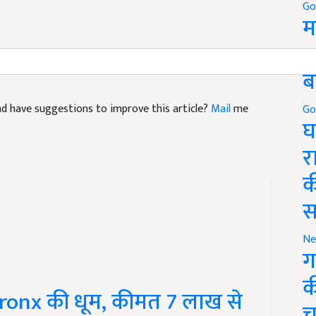
Go
म
5
ब
 and have suggestions to improve this article?
Mail
me
Go
घ
र
क
स
Ne
ग
Fronx की धूम, कीमत 7 लाख से
क
च