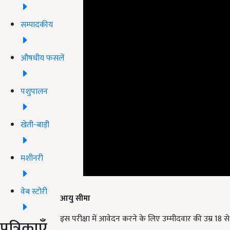
सम्पादकीय
औषधीय फसलें
पशुपालन
खेती-बाड़ी
मशीनरी
आयु सीमा
वेब स्टोरी
इस परीक्षा में आवेदन करने के लिए उम्‍मीदवार की उम्र 18 स
पत्रिकाएँ
वेतन