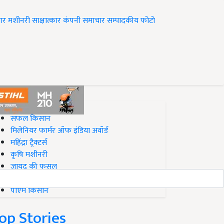
ार
मशीनरी
साक्षात्कार
कंपनी समाचार
सम्पादकीय
फोटो
op on Krishi Jagran
सफल किसान
मिलेनियर फार्मर ऑफ इंडिया अवॉर्ड
महिंद्रा ट्रैक्टर्स
कृषि मशीनरी
जायद की फसल
बिज़नेस आइडियाज
पीएम किसान
op Stories