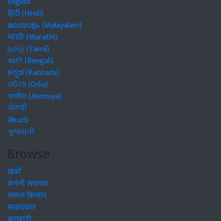
English
हिंदी (Hindi)
മലയാളം (Malayalam)
मराठी (Marathi)
தமிழ் (Tamil)
বাঙালি (Bengali)
ಕನ್ನಡ (Kannada)
ଓଡିଆ (Odia)
অসমীয়া (Asomiya)
ਪੰਜਾਬੀ
తెలుగు
ગુજરાતી
Browse
खबरें
कंपनी समाचार
सफल किसान
साक्षात्कार
बागवानी